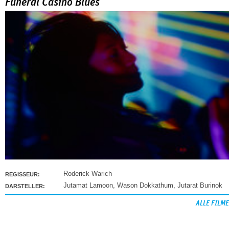
Funeral Casino Blues
Roderick Warich
REGISSEUR:
Jutamat Lamoon
,
Wason Dokkathum
,
Jutarat Burinok
DARSTELLER:
ALLE FILME