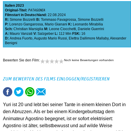
Italien
2023
Original-Titel:
PATAGONIA
Filmstart in Deutschland:
22.08.2024
R:
Simone Bozzelli
B:
Tommaso Favagrossa
,
Simone Bozzelli
P:
Lorenzo Gangarossa
,
Mario Gianani
K:
Leonardo Mirabilia
Sch:
Christian Marsiglia
M:
Leone Ciocchetti
,
Daniele Guerrini
A:
Mauro Vanzati
V:
Salzgeber
L:
112 Min
FSK:
16
D:
Andrea Fuorto
,
Augusto Mario Russi
,
Elettra Dallimore Mallaby
,
Alexander
Benigni
Bewerten Sie den Film:
Noch keine Bewertungen vorhanden
ZUM BEWERTEN DES FILMS EINLOGGEN/REGISTRIEREN
Yuri ist 20 und lebt bei seiner Tante in einem kleinen Dort in
den Abruzzen. Als er bei einem Kindergeburtstag dem
Animateur Agostino begegnet, ist er sofort elektrisiert:
Agostino ist älter, selbstbewusst und auf wilde Weise