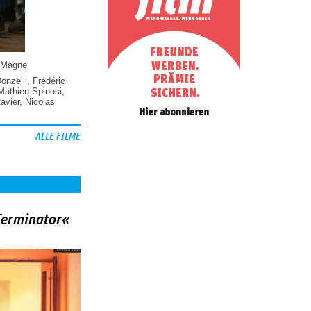
 Magne
Donzelli
,
Frédéric
Mathieu Spinosi
,
vier
,
Nicolas
ALLE FILME
Terminator«