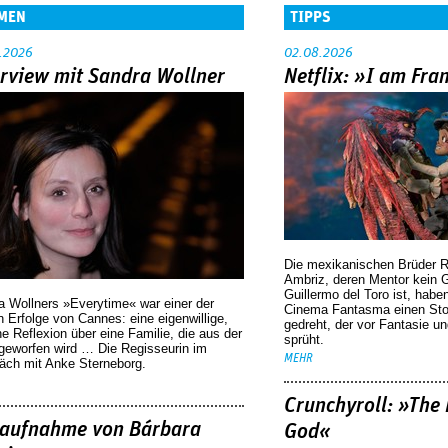
MEN
TIPPS
.2026
02.08.2026
erview mit Sandra Wollner
Netflix: »I am Fra
Die mexikanischen Brüder R
Ambriz, deren Mentor kein G
Guillermo del Toro ist, habe
a Wollners »Everytime« war einer der
Cinema Fantasma einen Sto
 Erfolge von Cannes: eine eigenwillige,
gedreht, der vor Fantasie un
he Reflexion über eine ­Familie, die aus der
sprüht.
geworfen wird … Die Regisseurin im
MEHR
äch mit Anke Sterneborg.
Crunchyroll: »The 
aufnahme von Bárbara
God«