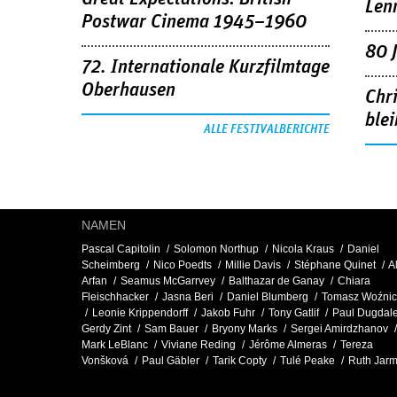
Len
Postwar Cinema 1945–1960
80 
72. Internationale Kurzfilmtage
Oberhausen
Chr
blei
ALLE FESTIVALBERICHTE
NAMEN
Pascal Capitolin
Solomon Northup
Nicola Kraus
Daniel
Scheimberg
Nico Poedts
Millie Davis
Stéphane Quinet
Al
Arfan
Seamus McGarrvey
Balthazar de Ganay
Chiara
Fleischhacker
Jasna Beri
Daniel Blumberg
Tomasz Woźnic
Leonie Krippendorff
Jakob Fuhr
Tony Gatlif
Paul Dugdal
Gerdy Zint
Sam Bauer
Bryony Marks
Sergei Amirdzhanov
Mark LeBlanc
Viviane Reding
Jérôme Almeras
Tereza
Vonšková
Paul Gäbler
Tarik Copty
Tulé Peake
Ruth Jar