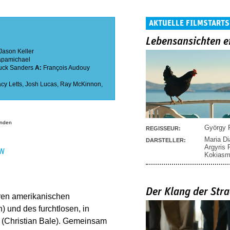
AKTUELLE FILMSTARTS
Lebensansichten e
Jason Keller
pamichael
uck Sanders
A:
François Audouy
acy Letts
,
Josh Lucas
,
Ray McKinnon
,
anden
György P
REGISSEUR:
Maria D
DARSTELLER:
Argyris
EN
Kokias
Der Klang der Stra
ren amerikanischen
 und des furchtlosen, in
 (Christian Bale). Gemeinsam