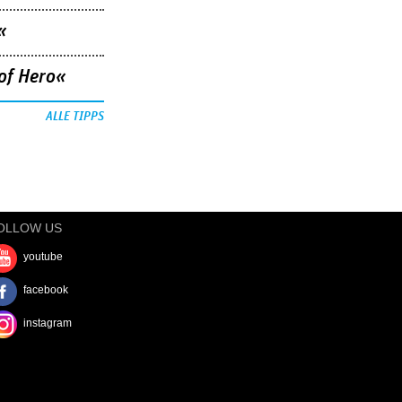
«
of Hero«
ALLE TIPPS
OLLOW US
youtube
facebook
instagram