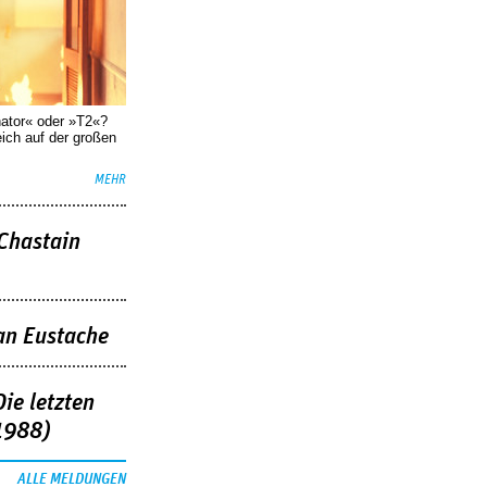
nator« oder »T2«?
eich auf der großen
MEHR
 Chastain
an Eustache
ie letzten
1988)
ALLE MELDUNGEN