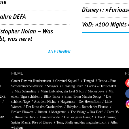
nie
Disney+: »Furious
Jahre DEFA
VoD: »100 Nights 
istopher Nolan – Was
bt, was nervt
ALLE THEMEN
FILME
F
Career Day mit Hindernissen
Criminal Squad 2
Timgad
Tristia – Eine
i
Schwarzmeer-Odyssee
Savages
Crossing Over
Carlos – Der Schakal
Max Schmeling
Mein Liebhaber, der Esel & Ich
Moneyboys
Mit
zka
einem Tiger schlafen
Blink Twice
Small Town Murder Songs
Die
e
schönen Tage
Aus dem Nichts
Hagazussa – Der Hexenfluch
Little
Women
Der Kuss des Grashüpfers
Babylon – Rausch der Ekstase
Broken Flowers
Rimini
Morgentau
The Village – Das Dorf
Carré 35
man
Brave the Dark
Familienbande
Die Gangster Gang 2
The Amazing
Spider-Man 2: Rise of Electro
Tony, Shelly und das magische Licht
Alles
wird gut