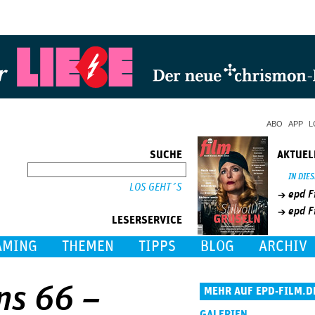
Jump to Navigation
ABO
APP
L
SUCHE
AKTUEL
SUCHE
IN DIE
epd F
epd F
LESERSERVICE
AMING
THEMEN
TIPPS
BLOG
ARCHIV
ns 66 –
MEHR AUF EPD-FILM.D
GALERIEN