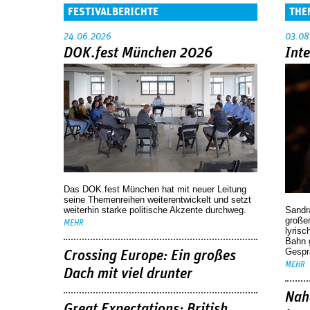
FESTIVALBERICHTE
THE
24.06.2026
03.08
DOK.fest München 2026
Int
Das DOK.fest München hat mit neuer Leitung
seine Themenreihen weiterentwickelt und setzt
weiterhin starke politische Akzente durchweg.
Sandr
großen
MEHR
lyrisc
Bahn 
Gespr
Crossing Europe: Ein großes
MEHR
Dach mit viel drunter
Nah
Great Expectations: British