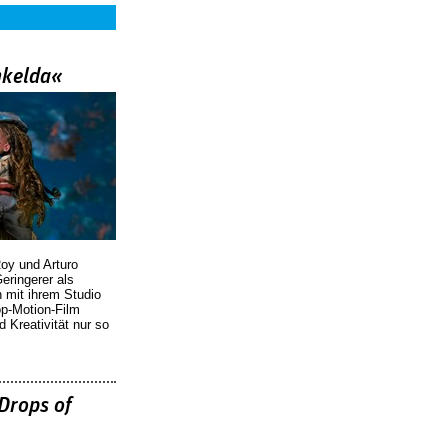
nkelda«
oy und Arturo
eringerer als
n mit ihrem Studio
p-Motion-Film
d Kreativität nur so
Drops of