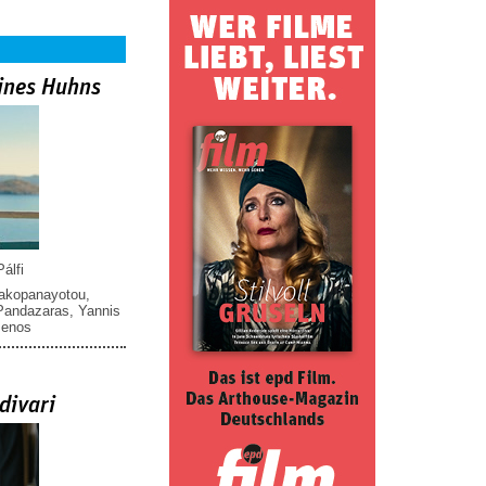
ines Huhns
álfi
iakopanayotou
,
 Pandazaras
,
Yannis
menos
divari