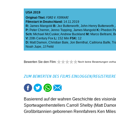
USA
2019
Original-Titel:
FORD V. FERRARI
Filmstart in Deutschland:
14.11.2019
R:
James Mangold
B:
Jez Butterworth
,
John-Henry Butterworth
,
P:
Peter Chernin
,
Jenno Topping
,
James Mangold
K:
Phedon Pa
Sch:
Michael McCusker
,
Andrew Buckland
M:
Marco Beltrami
,
B
V:
20th Century Fox
L:
152 Min
FSK:
12
D:
Matt Damon
,
Christian Bale
,
Jon Bernthal
,
Caitriona Balfe
,
Tr
Noah Jupe
,
JJ Feild
Bewerten Sie den Film:
Noch keine Bewertungen vorh
ZUM BEWERTEN DES FILMS EINLOGGEN/REGISTRIER
Basierend auf der wahren Geschichte des visionä
Sportwagenherstellers Carroll Shelby (Matt Damon)
Großbritannien geborenen Rennfahrers Ken Miles