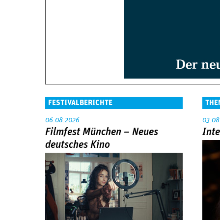
FESTIVALBERICHTE
THE
06.08.2026
03.08
Filmfest München – Neues
Int
deutsches Kino