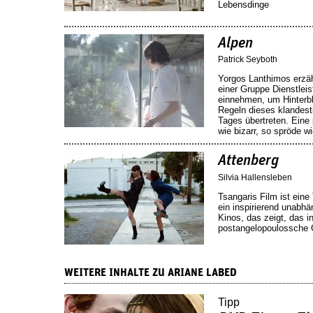
Lebensdinge
Alpen
Patrick Seyboth
Yorgos Lanthimos erzäh
einer Gruppe Dienstleis
einnehmen, um Hinterbl
Regeln dieses klandes
Tages übertreten. Eine
wie bizarr, so spröde wi
Attenberg
Silvia Hallensleben
Tsangaris Film ist ein
ein inspirierend unabh
Kinos, das zeigt, das i
postangelopoulossche 
WEITERE INHALTE ZU ARIANE LABED
Tipp