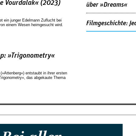
he Vourdalak« (2023)
über »Dreams«
et ein junger Edelmann Zuflucht bei
Filmgeschichte: Je
d von einem Wesen heimgesucht wird.
pp: »Trigonometry«
(»Attenberg«) entstaubt in ihrer ersten
»Trigonometry«, das abgekaute Thema