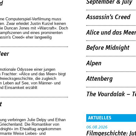
September & July
d
Assassin's Creed
gene Computerspiel-Verfilmung muss
en. Zwar erleidet Justin Kurzel keinen
wie Duncan Jones mit »Warcraft«. Doch
Alice und das Mee
 Kampfszenen und eines prominenten
sin's Creed« eher langweilig
Before Midnight
Meer
Alpen
emotionale Odyssee einer jungen
 Frachter: »Alice und das Meer« birgt
Attenberg
Dreiecksgeschichte, die zugleich
m Leben auf See, von Männer- und
und Einsamkeit erzählt
The Vourdalak – T
t
AKTUELLES
nung verbringen Julie Delpy und Ethan
Griechenland. Die Romantiker von
06.08.2026
Midnight« im Ehealltag angekommen
Filmgeschichte: Ju
armante Weise Liebes- und