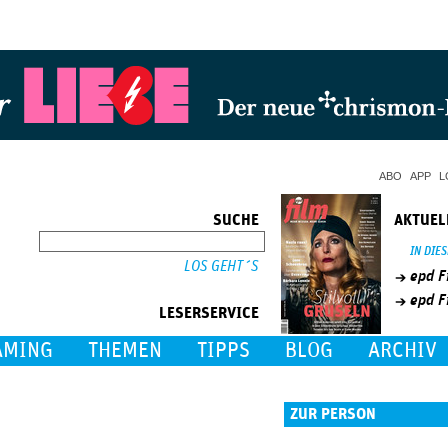
Jump to Navigation
ABO
APP
L
SUCHE
AKTUEL
SUCHE
IN DIE
epd F
epd F
LESERSERVICE
AMING
THEMEN
TIPPS
BLOG
ARCHIV
ZUR PERSON