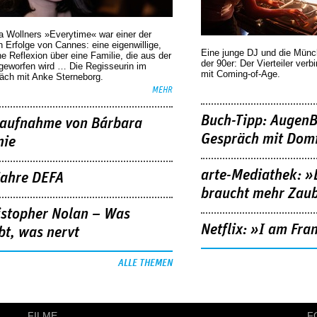
a Wollners »Everytime« war einer der
 Erfolge von Cannes: eine eigenwillige,
Eine junge DJ und die Mün
he Reflexion über eine ­Familie, die aus der
der 90er: Der Vierteiler verb
geworfen wird … Die Regisseurin im
mit Coming-of-Age.
äch mit Anke Sterneborg.
MEHR
Buch-Tipp: AugenB
aufnahme von Bárbara
Gespräch mit Domi
nie
arte-Mediathek: »
Jahre DEFA
braucht mehr Zau
istopher Nolan – Was
Netflix: »I am Fra
bt, was nervt
ALLE THEMEN
FILME
F