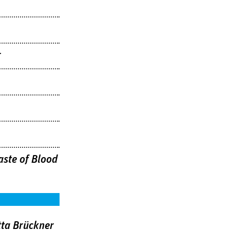
r
aste of Blood
tta Brückner