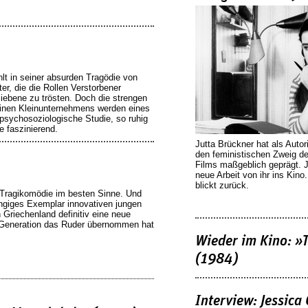
lt in seiner absurden Tragödie von
ter, die die Rollen Verstorbener
iebene zu trösten. Doch die strengen
tinen Kleinunternehmens werden eines
 psychosoziologische Studie, so ruhig
e faszinierend.
Jutta Brückner hat als Autor
den feministischen Zweig 
Films maßgeblich geprägt. 
neue Arbeit von ihr ins Kino
blickt zurück.
e Tragikomödie im besten Sinne. Und
ängiges Exemplar innovativen jungen
n Griechenland definitiv eine neue
Generation das Ruder übernommen hat
Wieder im Kino: »
(1984)
Interview: Jessica