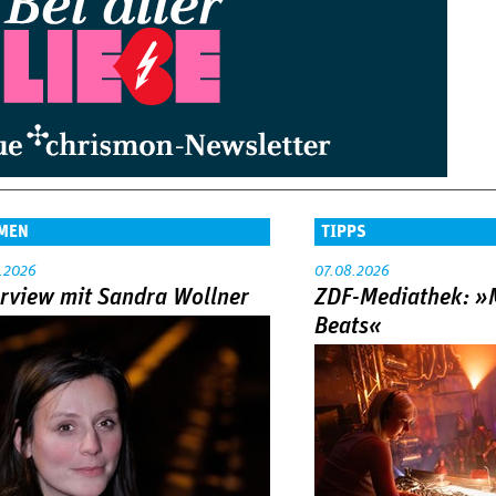
MEN
TIPPS
.2026
07.08.2026
erview mit Sandra Wollner
ZDF-Mediathek: 
Beats«