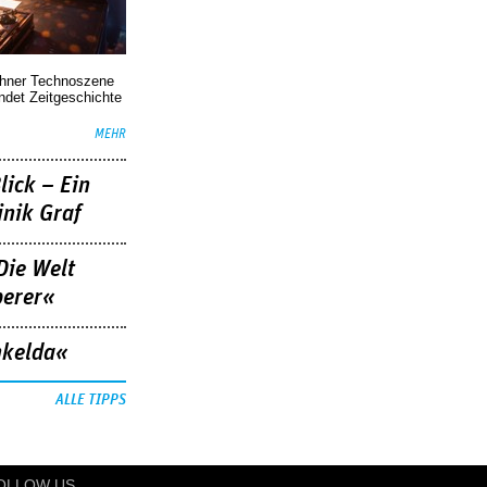
chner Technoszene
indet Zeitgeschichte
MEHR
lick – Ein
nik Graf
Die Welt
berer«
nkelda«
ALLE TIPPS
OLLOW US