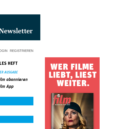
OGIN
REGISTRIEREN
LES HEFT
SER AUSGABE
ilm abonnieren
ilm App