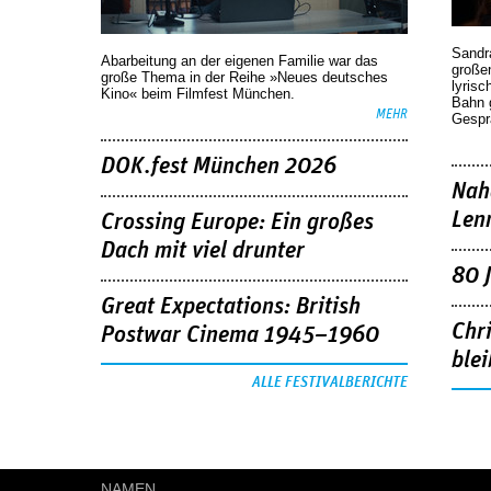
Sandr
Abarbeitung an der eigenen Familie war das
großen
große Thema in der Reihe »Neues deutsches
lyrisc
Kino« beim Filmfest München.
Bahn 
MEHR
Gespr
DOK.fest München 2026
Nah
Len
Crossing Europe: Ein großes
Dach mit viel drunter
80 
Great Expectations: British
Chr
Postwar Cinema 1945–1960
blei
ALLE FESTIVALBERICHTE
NAMEN