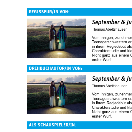
REGISSEUR/IN VON:
September & Ju
Thomas Abeltshauser
Vom innigen, zunehmend
Teenagerschwestern erz
in ihrem Regiedebüt a
Charakterstudie und k
Nicht ganz aus einem G
erster Wurf.
DREHBUCHAUTOR/IN VON:
September & Ju
Thomas Abeltshauser
Vom innigen, zunehmend
Teenagerschwestern erz
in ihrem Regiedebüt a
Charakterstudie und k
Nicht ganz aus einem G
erster Wurf.
ALS SCHAUSPIELER/IN: