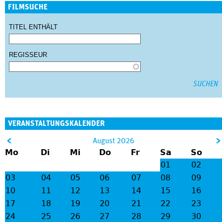
FILMSUCHE
TITEL ENTHÄLT
REGISSEUR
VERANSTALTUNGSKALENDER
&
August 2026
Mo
Di
Mi
Do
Fr
Sa
So
lt;
gt
01
02
;
03
04
05
06
07
08
09
10
11
12
13
14
15
16
17
18
19
20
21
22
23
24
25
26
27
28
29
30