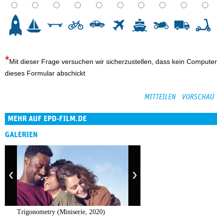
3
4
5
6
7
8
9
10
Mit dieser Frage versuchen wir sicherzustellen, dass kein Computer
dieses Formular abschickt
MEHR AUF EPD-FILM.DE
GALERIEN
Trigonometry (Miniserie, 2020)