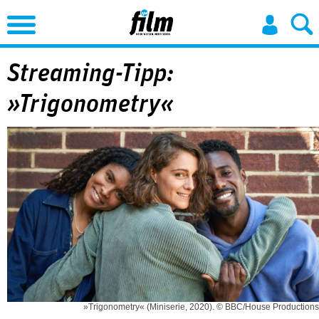
Jump to Navigation
Streaming-Tipp:
»Trigonometry«
»Trigonometry« (Miniserie, 2020). © BBC/House Productions