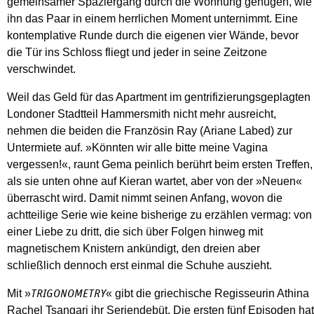
gemeinsamer Spaziergang durch die Wohnung genügen, wie
ihn das Paar in einem herrlichen Moment unternimmt. Eine
kontemplative Runde durch die eigenen vier Wände, bevor
die Tür ins Schloss fliegt und jeder in seine Zeitzone
verschwindet.
Weil das Geld für das Apartment im gentrifizierungsgeplagten
Londoner Stadtteil Hammersmith nicht mehr ausreicht,
nehmen die beiden die Französin Ray (Ariane Labed) zur
Untermiete auf. »Könnten wir alle bitte meine Vagina
vergessen!«, raunt Gema peinlich berührt beim ersten Treffen,
als sie unten ohne auf Kieran wartet, aber von der »Neuen«
überrascht wird. Damit nimmt seinen Anfang, wovon die
achtteilige Serie wie keine bisherige zu erzählen vermag: von
einer Liebe zu dritt, die sich über Folgen hinweg mit
magnetischem Knistern ankündigt, den dreien aber
schließlich dennoch erst einmal die Schuhe auszieht.
Mit »
« gibt die griechische Regisseurin Athina
TRIGONOMETRY
Rachel Tsangari ihr Seriendebüt. Die ersten fünf Episoden hat