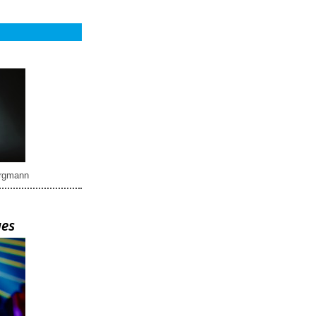
rgmann
ues