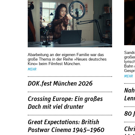
Sandr
Abarbeitung an der eigenen Familie war das
großen
große Thema in der Reihe »Neues deutsches
lyrisc
Kino« beim Filmfest München.
Bahn 
MEHR
Gespr
MEHR
DOK.fest München 2026
Nah
Len
Crossing Europe: Ein großes
Dach mit viel drunter
80 
Great Expectations: British
Chr
Postwar Cinema 1945–1960