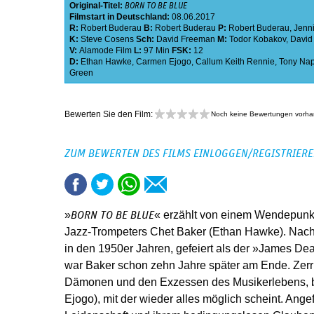
Original-Titel:
BORN TO BE BLUE
Filmstart in Deutschland:
08.06.2017
R:
Robert Buderau
B:
Robert Buderau
P:
Robert Buderau
,
Jenni
K:
Steve Cosens
Sch:
David Freeman
M:
Todor Kobakov
,
David
V:
Alamode Film
L:
97 Min
FSK:
12
D:
Ethan Hawke
,
Carmen Ejogo
,
Callum Keith Rennie
,
Tony Na
Green
Bewerten Sie den Film:
Noch keine Bewertungen vorh
ZUM BEWERTEN DES FILMS EINLOGGEN/REGISTRIER
»
« erzählt von einem Wendepunk
BORN TO BE BLUE
Jazz-Trompeters Chet Baker (Ethan Hawke). Nach
in den 1950er Jahren, gefeiert als der »James De
war Baker schon zehn Jahre später am Ende. Zerr
Dämonen und den Exzessen des Musikerlebens, b
Ejogo), mit der wieder alles möglich scheint. Ang