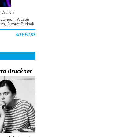
k Warich
 Lamoon
,
Wason
hum
,
Jutarat Burinok
ALLE FILME
tta Brückner