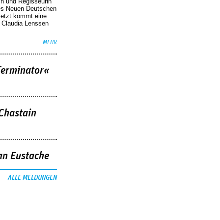
in und Regisseurin
des Neuen Deutschen
Jetzt kommt eine
. Claudia Lenssen
MEHR
Terminator«
 Chastain
an Eustache
ALLE MELDUNGEN