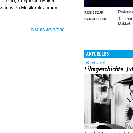
an ihn, kämpft sich Baker
gesslichsten Musikaufnahmen
Roderic
REGISSEUR:
Jutamat
DARSTELLER:
Dokkat
ZUR FILMKRITIK
AKTUELLES
06.08.2026
Filmgeschichte: Ju