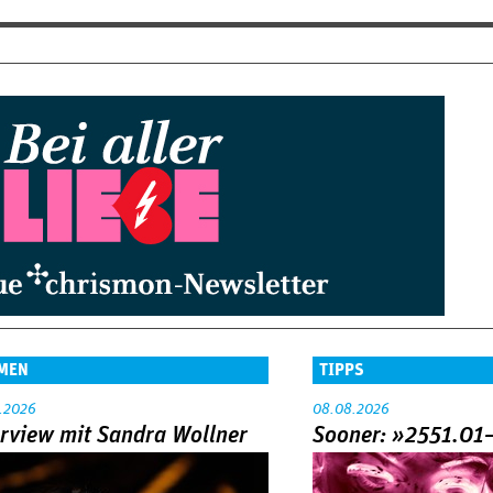
MEN
TIPPS
.2026
08.08.2026
erview mit Sandra Wollner
Sooner: »2551.01