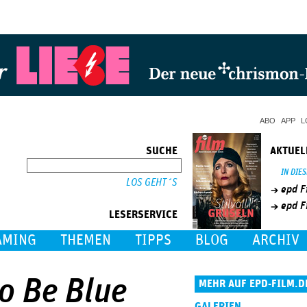
Jump to Navigation
ABO
APP
L
SUCHE
AKTUEL
SUCHE
IN DIE
epd F
epd F
LESERSERVICE
AMING
THEMEN
TIPPS
BLOG
ARCHIV
to Be Blue
MEHR AUF EPD-FILM.D
GALERIEN