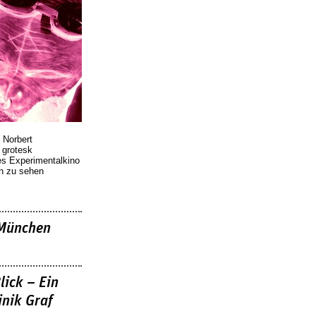
 Norbert
r grotesk
es Experimentalkino
en zu sehen
»München
lick – Ein
nik Graf