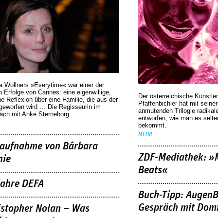
a Wollners »Everytime« war einer der
 Erfolge von Cannes: eine eigenwillige,
Der österreichische Künstler
he Reflexion über eine ­Familie, die aus der
Pfaffenbichler hat mit seine
geworfen wird … Die Regisseurin im
anmutenden Trilogie radikal
äch mit Anke Sterneborg.
entworfen, wie man es selt
bekommt.
MEHR
aufnahme von Bárbara
ZDF-Mediathek: 
nie
Beats«
Jahre DEFA
Buch-Tipp: AugenB
Gespräch mit Domi
istopher Nolan – Was