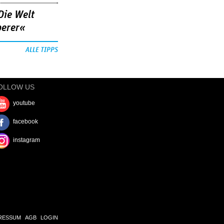
Die Welt
berer«
ALLE TIPPS
OLLOW US
youtube
facebook
instagram
RESSUM
AGB
LOGIN