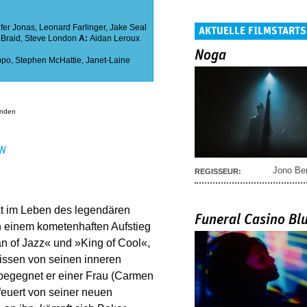
fer Jonas
,
Leonard Farlinger
,
Jake Seal
AKTUELLE FILMSTARTS
 Braid
,
Steve London
A:
Aidan Leroux
Noga
ppo
,
Stephen McHattie
,
Janet-Laine
anden
EN
Jono Be
REGISSEUR:
t im Leben des legendären
Funeral Casino Bl
 einem kometenhaften Aufstieg
an of Jazz« und »King of Cool«,
issen von seinen inneren
egegnet er einer Frau (Carmen
efeuert von seiner neuen