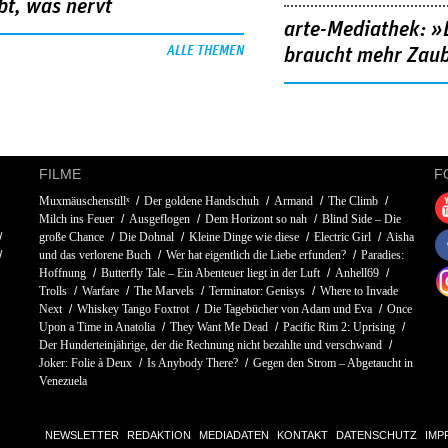
bt, was nervt
arte-Mediathek: »
ALLE THEMEN
braucht mehr Zau
FILME
F
Muxmäuschenstillˣ
Der goldene Handschuh
Armand
The Climb
Milch ins Feuer
Ausgeflogen
Dem Horizont so nah
Blind Side – Die
große Chance
Die Dohnal
Kleine Dinge wie diese
Electric Girl
Aisha
und das verlorene Buch
Wer hat eigentlich die Liebe erfunden?
Paradies:
Hoffnung
Butterfly Tale – Ein Abenteuer liegt in der Luft
Anhell69
Trolls
Warfare
The Marvels
Terminator: Genisys
Where to Invade
Next
Whiskey Tango Foxtrot
Die Tagebücher von Adam und Eva
Once
Upon a Time in Anatolia
They Want Me Dead
Pacific Rim 2: Uprising
Der Hunderteinjährige, der die Rechnung nicht bezahlte und verschwand
Joker: Folie à Deux
Is Anybody There?
Gegen den Strom – Abgetaucht in
Venezuela
NEWSLETTER
REDAKTION
MEDIADATEN
KONTAKT
DATENSCHUTZ
IMP