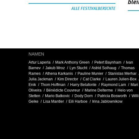
blei
ALLE FESTIVALBERICHTE
NAMEN
Artur Laperla
Mark Anthony Green
Petert Baynham
Ivan
Barnev
Jakub Mroz
Lyn Stucht
Astrid Solhaug
Thomas
Rames
Athena Karkanis
Pauline Munier
Stanislas Merhar
Julia Jackman
Kim Director
Cat Clarke
Lauren Julien-Box
Enik
Thom Hoffman
Harry Belafonte
Raymond Lam
Mari
Oliveira
Bénédicte Couvreur
Marine Delterme
Heio von
Stetten
Mario Batkovic
Dody Dorn
Patricia Bosworth
Willi
Geike
Lisa Mantler
Eili Harboe
Irina Jablownikow