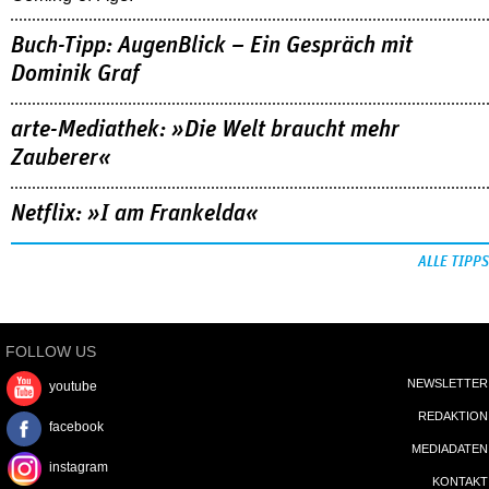
Buch-Tipp: AugenBlick – Ein Gespräch mit
Dominik Graf
arte-Mediathek: »Die Welt braucht mehr
Zauberer«
Netflix: »I am Frankelda«
ALLE TIPPS
FOLLOW US
NEWSLETTER
youtube
REDAKTION
facebook
MEDIADATEN
instagram
KONTAKT