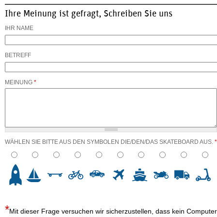
Ihre Meinung ist gefragt, Schreiben Sie uns
IHR NAME
BETREFF
MEINUNG
*
WÄHLEN SIE BITTE AUS DEN SYMBOLEN DIE/DEN/DAS SKATEBOARD AUS.
*
3
4
5
6
7
8
9
10
Mit dieser Frage versuchen wir sicherzustellen, dass kein Computer