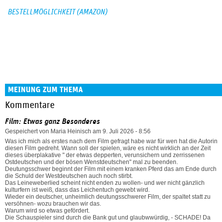
BESTELLMÖGLICHKEIT (AMAZON)
MEINUNG ZUM THEMA
Kommentare
Film: Etwas ganz Besonderes
Gespeichert von
Maria Heinisch
am 9. Juli 2026 - 8:56
Was ich mich als erstes nach dem Film gefragt habe war für wen hat die Autorin
diesen Film gedreht. Wann soll der spielen, wäre es nicht wirklich an der Zeit
dieses überplakative " der etwas depperten, verunsichern und zerrissenen
Ostdeutschen und der bösen Wenstdeutschen" mal zu beenden.
Deutungsschwer beginnt der Film mit einem kranken Pferd das am Ende durch
die Schuld der Westdeutschen auch noch stirbt.
Das Leineweberlied scheint nicht enden zu wollen- und wer nicht gänzlich
kulturfern ist weiß, dass das Leichentuch gewebt wird.
Wieder ein deutscher, unheimlich deutungsschwerer Film, der spaltet statt zu
versöhnen- wozu brauchen wir das.
Warum wird so etwas gefördert.
Die Schauspieler sind durch die Bank gut und glaubwwürdig, - SCHADE! Da