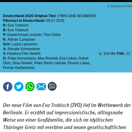
© Pandora Film
Deutschland
2026
Original-Titel:
ETWAS GANZ BESONDERES
Filmstart in Deutschland:
09.07.2026
R:
Eva Trobisch
B:
Eva Trobisch
P:
David Armati Lechner
,
Trini Götze
K:
Adrian Campean
Sch:
Laura Lauzemis
A:
Renate Schmaderer
V:
Pandora Film Verleih
L:
116 Min
FSK:
12
D:
Frida Hornemann
,
Max Riemelt
,
Eva Löbau
,
Rahel
Ohm
,
Gina Henkel
,
Peter René Lüdicke
,
Florian Lukas
,
Florian Geißelmann
Der neue Film von Eva Trobisch (
IVO
) lief im Wettbewerb der
Berlinale. Er erzählt auf impressionistische, alltagsnahe
Weise von einer Großfamilie, die sich im idyllischen
Thüringer Greiz mit ererbten und neuen gesellschaftlichen