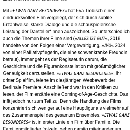
Mit »
« hat Eva Trobisch einen
ETWAS GANZ BESONDERES
eindrucksvollen Film vorgelegt, der sich durch subtile
Erzählweise, starke Dialoge und die schauspielerische
Leistung der Darsteller*innen auszeichnet. So unterschiedlich
auch die Themen ihrer Filme sind (»
«, 2018,
ALLES IST GUT
handelte von den Folgen einer Vergewaltigung, »
« 2024,
IVO
von einer Palliativpflegerin, die eine schwer kranke Freundin
betreut), immer geht es der Regisseurin darum, die
Geschichte und die Figurenkonstellation mit größtmöglicher
Genauigkeit darzustellen. »
«, ihr
ETWAS GANZ BESONDERES
dritter Spielfilm, feierte im diesjährigen Wettbewerb der
Berlinale Premiere. Anschließend war in den Kritiken zu
lesen, der Film erzähle eine Coming-of-Age-Geschichte. Das
trifft jedoch nur zum Teil zu. Denn die Handlung des Films
konzentriert sich weniger auf eine Hauptfigur als vielmehr auf
das Zusammenspiel des gesamten Ensembles. »
ETWAS GANZ
« ist in erster Linie ein Film über Familie. Die
BESONDERES
Familienmitglieder frotzeln, gehen garstig miteinander um,