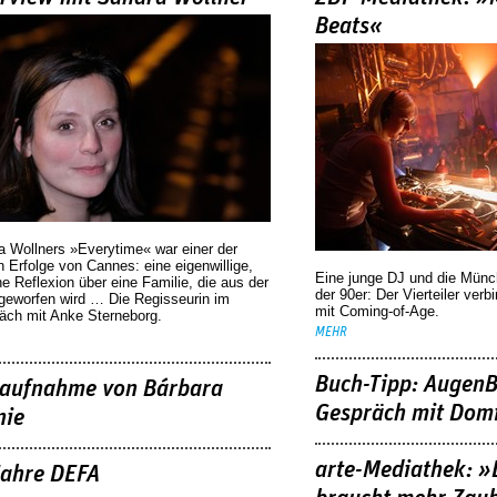
Beats«
a Wollners »Everytime« war einer der
 Erfolge von Cannes: eine eigenwillige,
Eine junge DJ und die Mün
he Reflexion über eine ­Familie, die aus der
der 90er: Der Vierteiler verb
geworfen wird … Die Regisseurin im
mit Coming-of-Age.
äch mit Anke Sterneborg.
MEHR
Buch-Tipp: AugenB
aufnahme von Bárbara
Gespräch mit Domi
nie
arte-Mediathek: »
Jahre DEFA