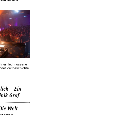
chner Technoszene
indet Zeitgeschichte
lick – Ein
nik Graf
Die Welt