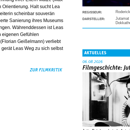
 Orientierung. Halt sucht Lea
Roderic
REGISSEUR:
leiterin scheinbar souverän
Jutamat
DARSTELLER:
rderte Sanierung ihres Museums
Dokkat
ungen. Währenddessen ist Leas
en eigenen Gefühlen
Florian Geißelmann) verliebt
e gerät Leas Weg zu sich selbst
AKTUELLES
06.08.2026
Filmgeschichte: Ju
ZUR FILMKRITIK