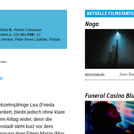
AKTUELLE FILMSTARTS
Noga
 Götze
K:
Adrian Campean
rleih
L:
116 Min
FSK:
12
a Henkel
,
Peter René Lüdicke
,
Florian
anden
Jono Be
REGISSEUR:
EN
Funeral Casino Bl
iebzehnjährige Lea (Frieda
iert, bleibt jedoch ohne klare
em Alltag wider, denn die
nstadt steht kurz vor dem
rennung ihrer Eltern Matze (Max