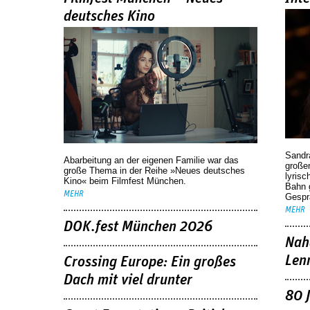
deutsches Kino
Sandr
Abarbeitung an der eigenen Familie war das
großen
große Thema in der Reihe »Neues deutsches
lyrisc
Kino« beim Filmfest München.
Bahn 
MEHR
Gespr
MEHR
DOK.fest München 2026
Nah
Len
Crossing Europe: Ein großes
Dach mit viel drunter
80 