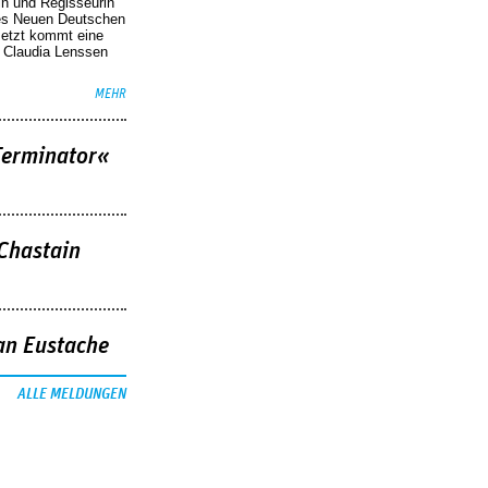
in und Regisseurin
des Neuen Deutschen
Jetzt kommt eine
. Claudia Lenssen
MEHR
Terminator«
 Chastain
an Eustache
ALLE MELDUNGEN