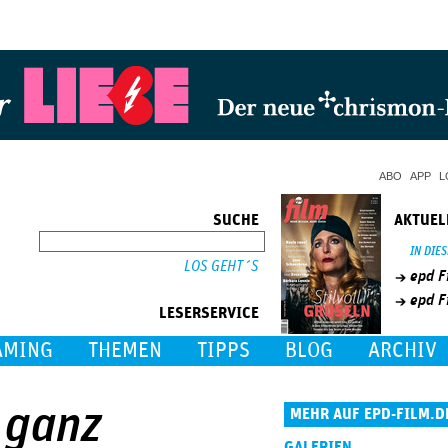
Jump to Navigation
ABO
APP
L
SUCHE
AKTUEL
SUCHE
IN DIE
epd F
epd F
LESERSERVICE
AMING
THEMEN
TIPPS
BLOG
ARCHIV
 ganz
MEHR AUF EPD-FILM.D
GALERIEN