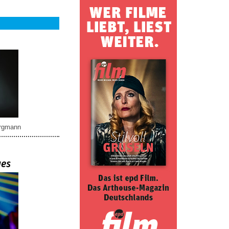
rgmann
ues