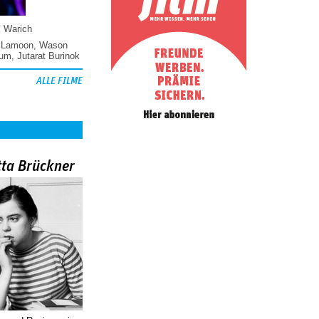
k Warich
 Lamoon
,
Wason
hum
,
Jutarat Burinok
ALLE FILME
tta Brückner