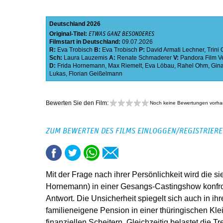
Deutschland
2026
Original-Titel:
ETWAS GANZ BESONDERES
Filmstart in Deutschland:
09.07.2026
R:
Eva Trobisch
B:
Eva Trobisch
P:
David Armati Lechner
,
Trini
Sch:
Laura Lauzemis
A:
Renate Schmaderer
V:
Pandora Film Ve
D:
Frida Hornemann
,
Max Riemelt
,
Eva Löbau
,
Rahel Ohm
,
Gin
Lukas
,
Florian Geißelmann
Bewerten Sie den Film:
Noch keine Bewertungen vorh
ZUM BEWERTEN DES FILMS EINLOGGEN/REGISTRIER
Mit der Frage nach ihrer Persönlichkeit wird die s
Hornemann) in einer Gesangs-Castingshow konfront
Antwort. Die Unsicherheit spiegelt sich auch in ihr
familieneigene Pension in einer thüringischen Klei
finanziellen Scheitern. Gleichzeitig belastet die T