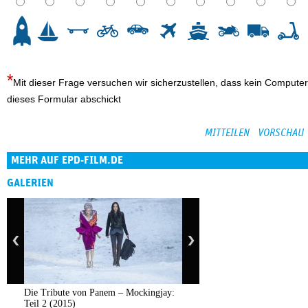
3
4
5
6
7
8
9
10
Mit dieser Frage versuchen wir sicherzustellen, dass kein Computer
dieses Formular abschickt
MEHR AUF EPD-FILM.DE
GALERIEN
Die Tribute von Panem – Mockingjay:
Teil 2 (2015)