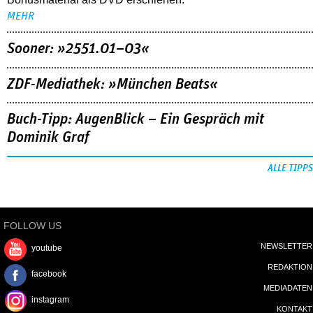
MEHR
Sooner: »2551.01–03«
ZDF-Mediathek: »München Beats«
Buch-Tipp: AugenBlick – Ein Gespräch mit
Dominik Graf
ALLE TIPPS
FOLLOW US
NEWSLETTER
youtube
REDAKTION
facebook
MEDIADATEN
instagram
KONTAKT