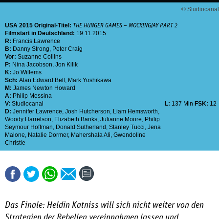
© Studiocanal
USA
2015
Original-Titel:
THE HUNGER GAMES – MOCKINGJAY PART 2
Filmstart in Deutschland:
19.11.2015
R:
Francis Lawrence
B:
Danny Strong
,
Peter Craig
Vor:
Suzanne Collins
P:
Nina Jacobson
,
Jon Kilik
K:
Jo Willems
Sch:
Alan Edward Bell
,
Mark Yoshikawa
M:
James Newton Howard
A:
Philip Messina
V:
Studiocanal
L:
137 Min
FSK:
12
D:
Jennifer Lawrence
,
Josh Hutcherson
,
Liam Hemsworth
,
Woody Harrelson
,
Elizabeth Banks
,
Julianne Moore
,
Philip
Seymour Hoffman
,
Donald Sutherland
,
Stanley Tucci
,
Jena
Malone
,
Natalie Dormer
,
Mahershala Ali
,
Gwendoline
Christie
Das Finale: Heldin Katniss will sich nicht weiter von den
Strategien der Rebellen vereinnahmen lassen und