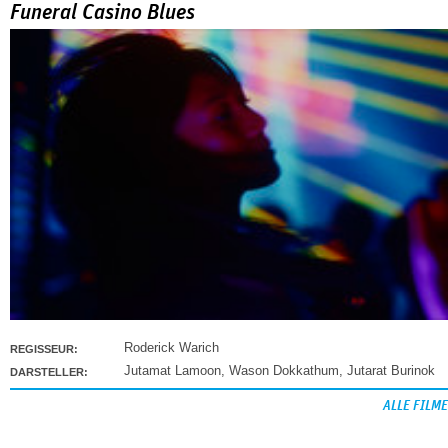
Funeral Casino Blues
Roderick Warich
REGISSEUR:
Jutamat Lamoon
,
Wason Dokkathum
,
Jutarat Burinok
DARSTELLER:
ALLE FILME