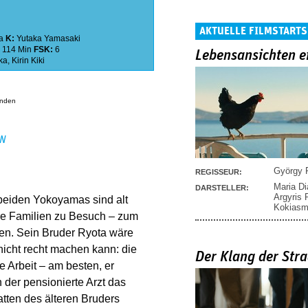
AKTUELLE FILMSTARTS
a
K:
Yutaka Yamasaki
:
114 Min
FSK:
6
Lebensansichten e
ka
,
Kirin Kiki
anden
EN
György P
REGISSEUR:
Maria D
DARSTELLER:
Argyris
beiden Yokoyamas sind alt
Kokias
e Familien zu Besuch – zum
en. Sein Bruder Ryota wäre
 nicht recht machen kann: die
Der Klang der Stra
e Arbeit – am besten, er
 der pensionierte Arzt das
atten des älteren Bruders