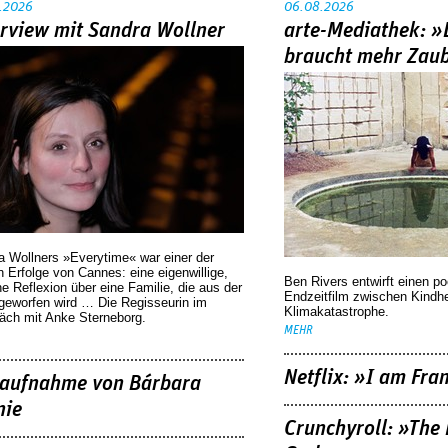
.2026
06.08.2026
erview mit Sandra Wollner
arte-Mediathek: »
braucht mehr Zau
a Wollners »Everytime« war einer der
 Erfolge von Cannes: eine eigenwillige,
Ben Rivers entwirft einen p
he Reflexion über eine ­Familie, die aus der
Endzeitfilm zwischen Kindh
geworfen wird … Die Regisseurin im
Klimakatastrophe.
äch mit Anke Sterneborg.
MEHR
Netflix: »I am Fra
aufnahme von Bárbara
nie
Crunchyroll: »The 