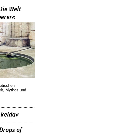
Die Welt
berer«
oetischen
eit, Mythos und
nkelda«
Drops of