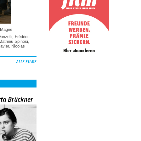
 Magne
Donzelli
,
Frédéric
Mathieu Spinosi
,
vier
,
Nicolas
ALLE FILME
tta Brückner