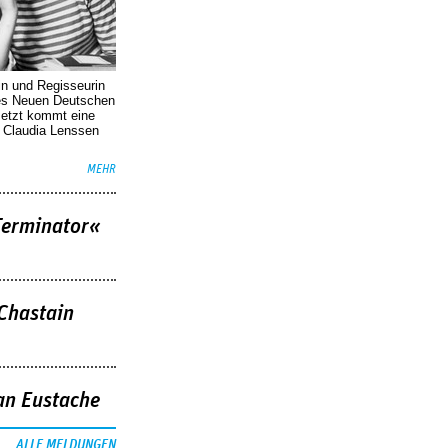
in und Regisseurin
des Neuen Deutschen
Jetzt kommt eine
. Claudia Lenssen
MEHR
Terminator«
 Chastain
an Eustache
ALLE MELDUNGEN