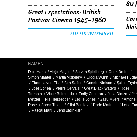
80 
Great Expectations: British
Chr
Postwar Cinema 1945–1960
blei
ALLE FESTIVALBERICHTE
NAMEN
Dick Maas
Alejo Maglio
Steven Spielberg
Geert Brulot
Simon Mantei
Martin Vizkelety
Giogia Würth
Michael Hugh
Theresa von Eltz
Ben Safier
Connie Nielsen
Şahin Eryıl
Joel Cohen
Pierre Gervais
Great Black Waters
Rose
Tremain
Victor Belmondo
Emily Cocoran
Julia Dietze
Ja
Metzler
Pia Hierzegger
Leslie Jones
Zazu Myers
Antonel
Rose
Aaron Thiele
Clint Bentley
Dario Marinelli
Lena En
Pascal Marti
Jens Bjørnkjær