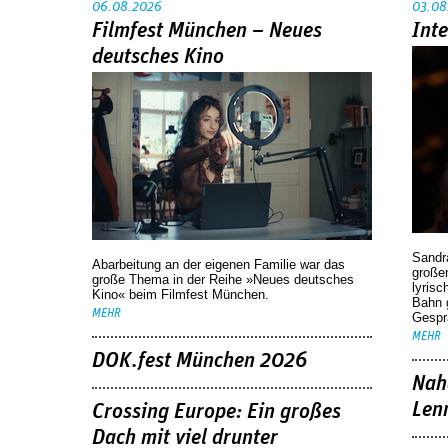
06.08.2026
03.08
Filmfest München – Neues
Int
deutsches Kino
Sandr
Abarbeitung an der eigenen Familie war das
großen
große Thema in der Reihe »Neues deutsches
lyrisc
Kino« beim Filmfest München.
Bahn 
MEHR
Gespr
MEHR
DOK.fest München 2026
Nah
Len
Crossing Europe: Ein großes
Dach mit viel drunter