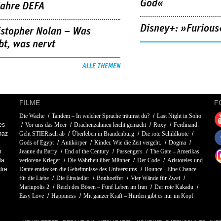
God«
Jahre DEFA
Disney+: »Furious
istopher Nolan – Was
bt, was nervt
ALLE THEMEN
FILME
F
Die Wache
Tandem – In welcher Sprache träumst du?
Last Night in Soho
es
Vor uns das Meer
Drachenzähmen leicht gemacht
Roxy
Ferdinand:
maz
Geht STIERisch ab
Überleben in Brandenburg
Die rote Schildkröte
Gods of Egypt
Antikörper
Kinder. Wie die Zeit vergeht.
Dogma
n
Jeanne du Barry
End of the Century
Passengers
The Gate – Amerikas
la
verlorene Krieger
Die Wahrheit über Männer
Der Code
Aristoteles und
dre
Dante entdecken die Geheimnisse des Universums
Bounce - Eine Chance
für die Liebe
Die Einsiedler
Bonhoeffer
Vier Wände für Zwei
Mariupolis 2
Reich des Bösen – Fünf Leben im Iran
Der rote Kakadu
Easy Love
Happiness
Mit ganzer Kraft – Hürden gibt es nur im Kopf