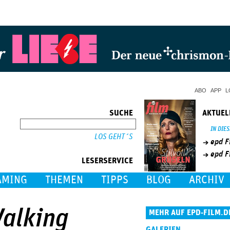
Jump to Navigation
ABO
APP
L
SUCHE
AKTUEL
SUCHE
IN DIE
epd F
epd F
LESERSERVICE
AMING
THEMEN
TIPPS
BLOG
ARCHIV
Walking
MEHR AUF EPD-FILM.D
GALERIEN