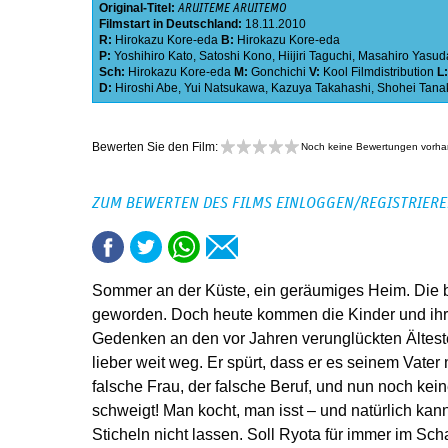
Original-Titel:
ARUITEME ARUITEMO
Filmstart in Deutschland:
18.11.2010
R:
Hirokazu Kore-eda
B:
Hirokazu Kore-eda
P:
Yoshihiro Kato
,
Satoshi Kono
,
Hiijiri Taguchi
,
Masahiro Yasud
Sch:
Hirokazu Kore-eda
M:
Gonchichi
V:
Kool Filmdistribution
L
D:
Hiroshi Abe
,
Yui Natsukawa
,
Kazuya Takahashi
,
Shohei Tana
Bewerten Sie den Film:
Noch keine Bewertungen vorh
ZUM BEWERTEN DES FILMS EINLOGGEN/REGISTRIER
Sommer an der Küste, ein geräumiges Heim. Die 
geworden. Doch heute kommen die Kinder und ihr
Gedenken an den vor Jahren verunglückten Ältest
lieber weit weg. Er spürt, dass er es seinem Vater
falsche Frau, der falsche Beruf, und nun noch kein
schweigt! Man kocht, man isst – und natürlich kann
Sticheln nicht lassen. Soll Ryota für immer im Sch