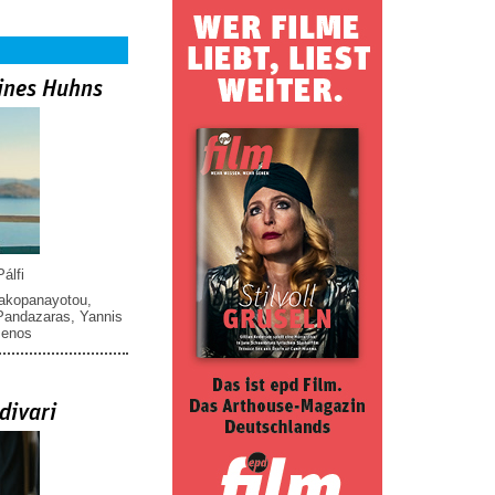
ines Huhns
álfi
iakopanayotou
,
 Pandazaras
,
Yannis
menos
divari