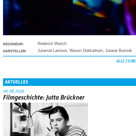
Roderick Warich
REGISSEUR:
Jutamat Lamoon
,
Wason Dokkathum
,
Jutarat Burinok
DARSTELLER:
ALLE FILME
AKTUELLES
06.08.2026
Filmgeschichte: Jutta Brückner