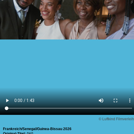
© Luftkind Filmverleih
Frankreich
Senegal
Guinea-Bissau
2026
Original-Titel:
DAO