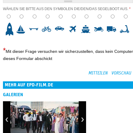
WÄHLEN SIE BITTE AUS DEN SYMBOLEN DIE/DEN/DAS SEGELBOOT AUS.
*
3
4
5
6
7
8
9
10
Mit dieser Frage versuchen wir sicherzustellen, dass kein Computer
dieses Formular abschickt
MEHR AUF EPD-FILM.DE
GALERIEN