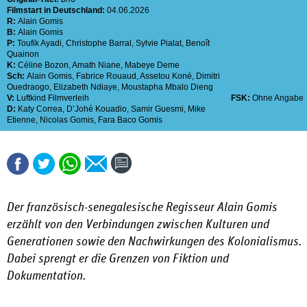
Filmstart in Deutschland:
04.06.2026
R:
Alain Gomis
B:
Alain Gomis
P:
Toufik Ayadi
,
Christophe Barral
,
Sylvie Pialat
,
Benoît
Quainon
K:
Céline Bozon
,
Amath Niane
,
Mabeye Deme
Sch:
Alain Gomis
,
Fabrice Rouaud
,
Assetou Koné
,
Dimitri
Ouedraogo
,
Elizabeth Ndiaye
,
Moustapha Mbalo Dieng
V:
Luftkind Filmverleih
FSK:
Ohne Angabe
D:
Katy Correa
,
D’Johé Kouadio
,
Samir Guesmi
,
Mike
Etienne
,
Nicolas Gomis
,
Fara Baco Gomis
Der französisch-senegalesische Regisseur Alain Gomis
erzählt von den Verbindungen zwischen ­Kulturen und
Generationen sowie den Nachwirkungen des Kolonialismus.
Dabei sprengt er die ­Grenzen von Fiktion und
Dokumentation.