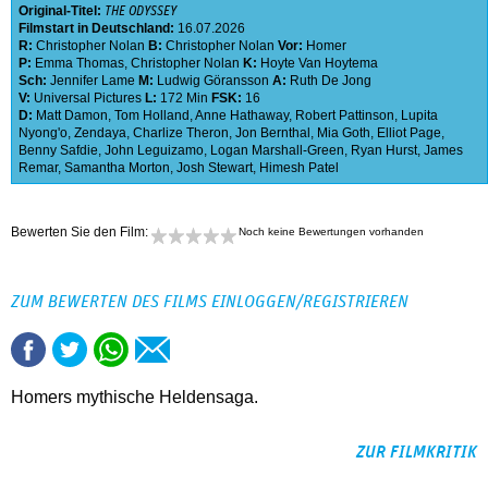
Original-Titel:
THE ODYSSEY
Filmstart in Deutschland:
16.07.2026
R:
Christopher Nolan
B:
Christopher Nolan
Vor:
Homer
P:
Emma Thomas
,
Christopher Nolan
K:
Hoyte Van Hoytema
Sch:
Jennifer Lame
M:
Ludwig Göransson
A:
Ruth De Jong
V:
Universal Pictures
L:
172 Min
FSK:
16
D:
Matt Damon
,
Tom Holland
,
Anne Hathaway
,
Robert Pattinson
,
Lupita
Nyong'o
,
Zendaya
,
Charlize Theron
,
Jon Bernthal
,
Mia Goth
,
Elliot Page
,
Benny Safdie
,
John Leguizamo
,
Logan Marshall-Green
,
Ryan Hurst
,
James
Remar
,
Samantha Morton
,
Josh Stewart
,
Himesh Patel
Bewerten Sie den Film:
Noch keine Bewertungen vorhanden
ZUM BEWERTEN DES FILMS EINLOGGEN/REGISTRIEREN
Homers mythische Heldensaga.
ZUR FILMKRITIK