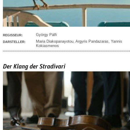
György Pálfi
REGISSEUR:
Maria Diakopanayotou
,
Argyris Pandazaras
,
Yannis
DARSTELLER:
Kokiasmenos
Der Klang der Stradivari