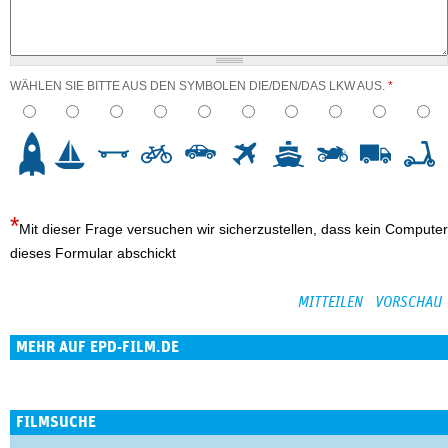
WÄHLEN SIE BITTE AUS DEN SYMBOLEN DIE/DEN/DAS LKW AUS.
*
3
4
5
6
7
8
9
10
Mit dieser Frage versuchen wir sicherzustellen, dass kein Computer
dieses Formular abschickt
MEHR AUF EPD-FILM.DE
FILMSUCHE