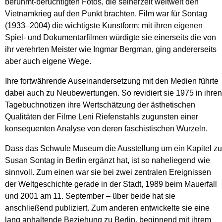
berühmt-berüchtigten Fotos, die seinerzeit weltweit den
Vietnamkrieg auf den Punkt brachten. Film war für Sontag
(1933–2004) die wichtigste Kunstform; mit ihren eigenen
Spiel- und Dokumentarfilmen würdigte sie einerseits die von
ihr verehrten Meister wie Ingmar Bergman, ging andererseits
aber auch eigene Wege.
Ihre fortwährende Auseinandersetzung mit den Medien führte
dabei auch zu Neubewertungen. So revidiert sie 1975 in ihren
Tagebuchnotizen ihre Wertschätzung der ästhetischen
Qualitäten der Filme Leni Riefenstahls zugunsten einer
konsequenten Analyse von deren faschistischen Wurzeln.
Dass das Schwule Museum die Ausstellung um ein Kapitel zu
Susan Sontag in Berlin ergänzt hat, ist so naheliegend wie
sinnvoll. Zum einen war sie bei zwei zentralen Ereignissen
der Weltgeschichte gerade in der Stadt, 1989 beim Mauerfall
und 2001 am 11. September – über beide hat sie
anschließend publiziert. Zum anderen entwickelte sie eine
lang anhaltende Beziehung zu Berlin, beginnend mit ihrem