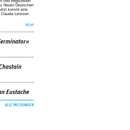
in und Regisseurin
des Neuen Deutschen
Jetzt kommt eine
. Claudia Lenssen
MEHR
Terminator«
 Chastain
an Eustache
ALLE MELDUNGEN