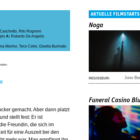
AKTUELLE FILMSTARTS
Noga
Caschetto
,
Rito Rognoni
pin
A:
Roberto De Angelis
ina Murino
,
Teco Celio
,
Gisella Burinato
anden
Jono Be
REGISSEUR:
EN
Funeral Casino Bl
cker gemacht. Aber dann platzt
 stellt fest: Er ist
ie Freundin, die sich im
eit für eine Auszeit bei den
icht mehr war. Man empfängt ihn