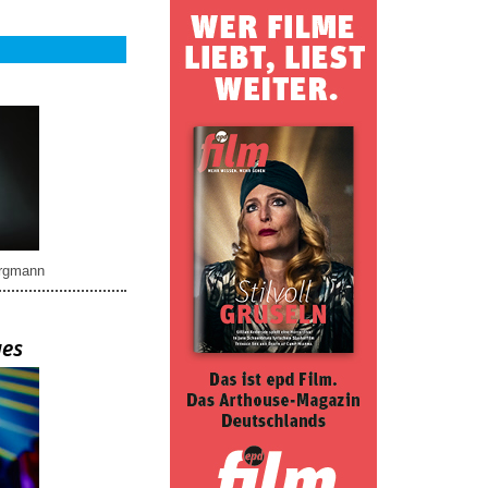
rgmann
ues