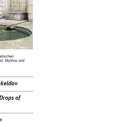
berer«
oetischen
eit, Mythos und
nkelda«
Drops of