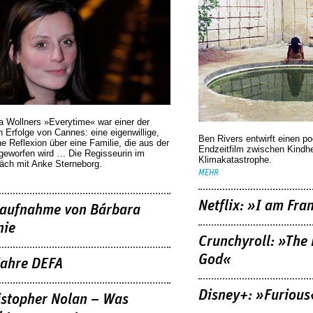
braucht mehr Zau
a Wollners »Everytime« war einer der
 Erfolge von Cannes: eine eigenwillige,
Ben Rivers entwirft einen p
he Reflexion über eine ­Familie, die aus der
Endzeitfilm zwischen Kindh
geworfen wird … Die Regisseurin im
Klimakatastrophe.
äch mit Anke Sterneborg.
MEHR
Netflix: »I am Fra
aufnahme von Bárbara
nie
Crunchyroll: »The 
God«
Jahre DEFA