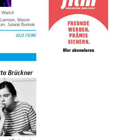
k Warich
 Lamoon
,
Wason
hum
,
Jutarat Burinok
ALLE FILME
tta Brückner