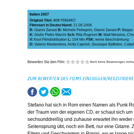
Italien
2007
Original-Titel:
NON PENSARCI
Filmstart in Deutschland:
21.08.2008
R:
Gianni Zanasi
B:
Michele Pellegrini
,
Gianni Zanasi
P:
Beppe 
K:
Giulio Pietro Marchi
Sch:
Rita Rognoni
M:
Matt Messina
,
Cho
V:
Kool Filmdistribution
L:
104 Min
FSK:
keine Beschränkung
D:
Valerio Mastandrea
,
Anita Caprioli
,
Giuseppe Battiston
,
Catar
Bewerten Sie den Film:
Noch keine Bewertungen vorh
ZUM BEWERTEN DES FILMS EINLOGGEN/REGISTRIER
Stefano hat sich in Rom einen Namen als Punk Ro
der Traum von der eigenen CD, er schaut sich um und
sechsunddreißig und zuhause erwartet ihn weder d
Seitensprung übt, noch ein Bett, nur eine Gitarre. Z
Eltern und Geschwistern in Rimini, wo er lange n