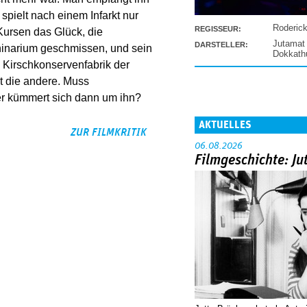
 spielt nach einem Infarkt nur
Roderic
REGISSEUR:
Kursen das Glück, die
Jutamat
DARSTELLER:
hinarium geschmissen, und sein
Dokkat
 Kirschkonservenfabrik der
t die andere. Muss
er kümmert sich dann um ihn?
AKTUELLES
ZUR FILMKRITIK
06.08.2026
Filmgeschichte: Ju