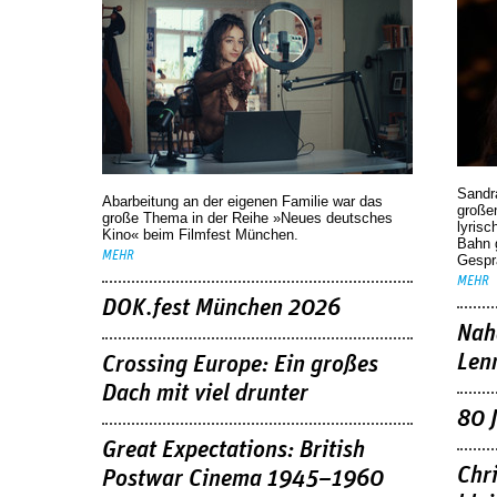
deutsches Kino
Sandr
Abarbeitung an der eigenen Familie war das
großen
große Thema in der Reihe »Neues deutsches
lyrisc
Kino« beim Filmfest München.
Bahn 
MEHR
Gespr
MEHR
DOK.fest München 2026
Nah
Len
Crossing Europe: Ein großes
Dach mit viel drunter
80 