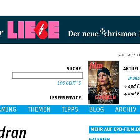
Jump to Navigation
ABO
APP
L
SUCHE
AKTUEL
SUCHE
IN DIE
epd F
epd F
LESERSERVICE
AMING
THEMEN
TIPPS
BLOG
ARCHIV
 dran
MEHR AUF EPD-FILM.D
GALERIEN