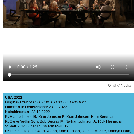
OmU © Netflix
USA
2022
Original-Titel:
GLASS ONION: A KNIVES OUT MYSTERY
Filmstart in Deutschland:
23.11.2022
Heimkinostart:
23.12.2022
R:
Rian Johnson
B:
Rian Johnson
P:
Rian Johnson
,
Ram Bergman
K:
Steve Yedlin
Sch:
Bob Ducsay
M:
Nathan Johnson
A:
Rick Heinrichs
V:
Netflix
,
24 Bilder
L:
139 Min
FSK:
12
D:
Daniel Craig
,
Edward Norton
,
Kate Hudson
,
Janelle Monáe
,
Kathryn Hahn
,