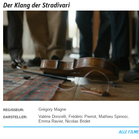
Der Klang der Stradivari
Grégory Magne
REGISSEUR:
Valérie Donzelli
,
Frédéric Pierrot
,
Mathieu Spinosi
,
DARSTELLER:
Emma Ravier
,
Nicolas Bridet
ALLE FILME