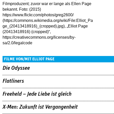
Filmproduzent; zuvor war er lange als Ellen Page
bekannt. Foto: (2015)
https://www.flickr.com/photos/greg2600/
(https://commons.wikimedia.org/wiki/File:Elliot_Pa
ge_(20413418916)_(cropped).jpg), „Elliot Page
(20413418916) (cropped)“,
https://creativecommons.org/licenses/by-
sa/2.0/legalcode
FILME VON/MIT ELLIOT PAGE
Die Odyssee
Flatliners
Freeheld – Jede Liebe ist gleich
X-Men: Zukunft ist Vergangenheit