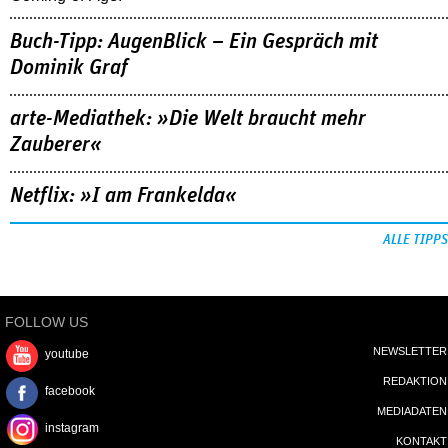
Buch-Tipp: AugenBlick – Ein Gespräch mit
Dominik Graf
arte-Mediathek: »Die Welt braucht mehr
Zauberer«
Netflix: »I am Frankelda«
ALLE TIPPS
FOLLOW US
NEWSLETTER
youtube
REDAKTION
facebook
MEDIADATEN
instagram
KONTAKT