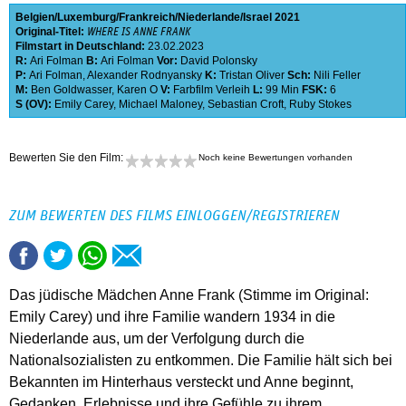
Belgien
Luxemburg
Frankreich
Niederlande
Israel
2021
Original-Titel:
WHERE IS ANNE FRANK
Filmstart in Deutschland:
23.02.2023
R:
Ari Folman
B:
Ari Folman
Vor:
David Polonsky
P:
Ari Folman
,
Alexander Rodnyansky
K:
Tristan Oliver
Sch:
Nili Feller
M:
Ben Goldwasser
,
Karen O
V:
Farbfilm Verleih
L:
99 Min
FSK:
6
S (OV):
Emily Carey
,
Michael Maloney
,
Sebastian Croft
,
Ruby Stokes
Bewerten Sie den Film:
Noch keine Bewertungen vorhanden
ZUM BEWERTEN DES FILMS EINLOGGEN/REGISTRIEREN
Das jüdische Mädchen Anne Frank (Stimme im Original:
Emily Carey) und ihre Familie wandern 1934 in die
Niederlande aus, um der Verfolgung durch die
Nationalsozialisten zu entkommen. Die Familie hält sich bei
Bekannten im Hinterhaus versteckt und Anne beginnt,
Gedanken, Erlebnisse und ihre Gefühle zu ihrem