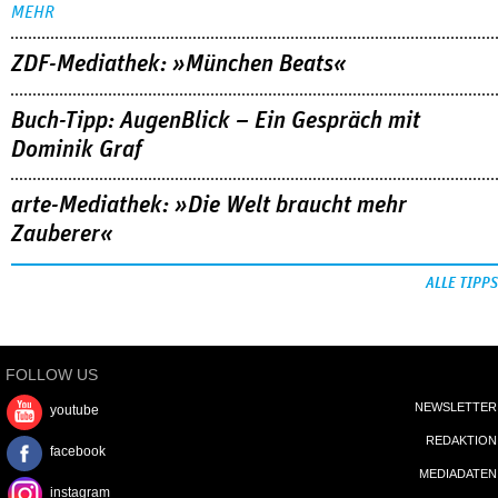
MEHR
ZDF-Mediathek: »München Beats«
Buch-Tipp: AugenBlick – Ein Gespräch mit
Dominik Graf
arte-Mediathek: »Die Welt braucht mehr
Zauberer«
ALLE TIPPS
FOLLOW US
NEWSLETTER
youtube
REDAKTION
facebook
MEDIADATEN
instagram