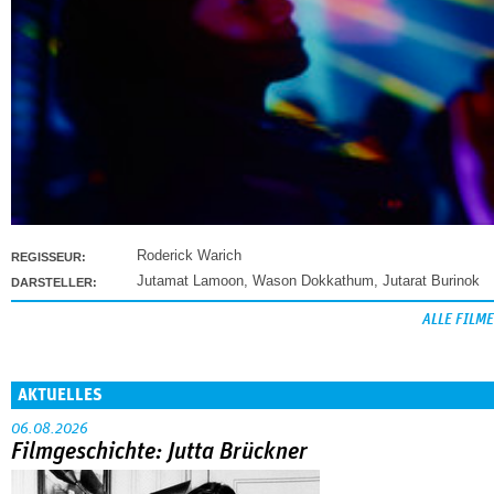
Roderick Warich
REGISSEUR:
Jutamat Lamoon
,
Wason Dokkathum
,
Jutarat Burinok
DARSTELLER:
ALLE FILME
AKTUELLES
06.08.2026
Filmgeschichte: Jutta Brückner