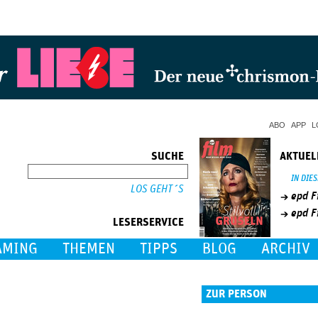
Jump to Navigation
ABO
APP
L
SUCHE
AKTUEL
SUCHE
IN DIE
epd F
epd F
LESERSERVICE
AMING
THEMEN
TIPPS
BLOG
ARCHIV
ZUR PERSON