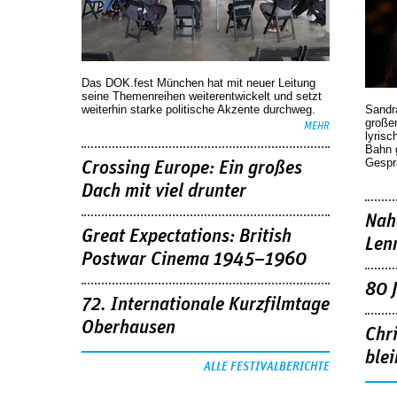
Das DOK.fest München hat mit neuer Leitung
seine Themenreihen weiterentwickelt und setzt
weiterhin starke politische Akzente durchweg.
Sandr
großen
MEHR
lyrisc
Bahn 
Gespr
Crossing Europe: Ein großes
Dach mit viel drunter
Nah
Great Expectations: British
Len
Postwar Cinema 1945–1960
80 
72. Internationale Kurzfilmtage
Oberhausen
Chr
blei
ALLE FESTIVALBERICHTE