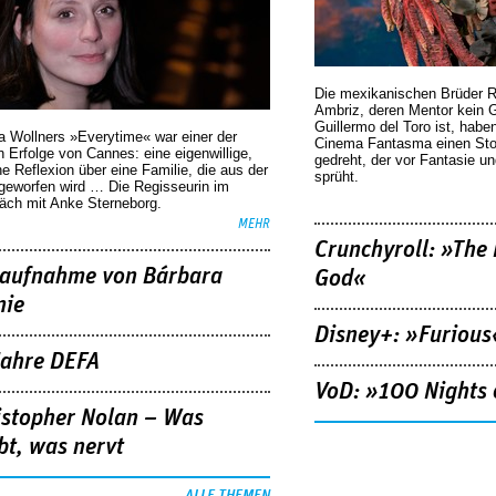
Die mexikanischen Brüder R
Ambriz, deren Mentor kein G
Guillermo del Toro ist, habe
a Wollners »Everytime« war einer der
Cinema Fantasma einen Sto
 Erfolge von Cannes: eine eigenwillige,
gedreht, der vor Fantasie un
he Reflexion über eine ­Familie, die aus der
sprüht.
geworfen wird … Die Regisseurin im
äch mit Anke Sterneborg.
MEHR
Crunchyroll: »The 
aufnahme von Bárbara
God«
nie
Disney+: »Furious
Jahre DEFA
VoD: »100 Nights 
istopher Nolan – Was
bt, was nervt
ALLE THEMEN