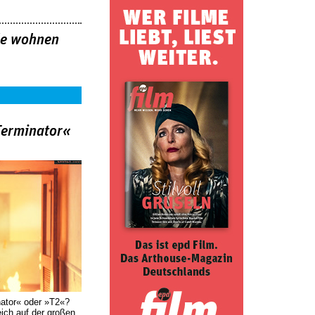
le wohnen
Terminator«
nator« oder »T2«?
eich auf der großen