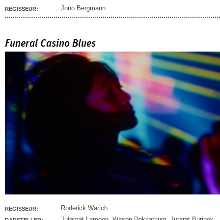
Jono Bergmann
REGISSEUR:
Funeral Casino Blues
Roderick Warich
REGISSEUR:
Jutamat Lamoon
,
Wason Dokkathum
,
Jutarat Burinok