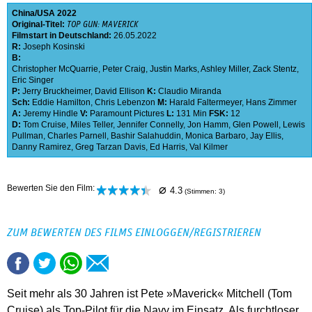
China
USA
2022
Original-Titel:
TOP GUN: MAVERICK
Filmstart in Deutschland:
26.05.2022
R:
Joseph Kosinski
B:
Christopher McQuarrie
,
Peter Craig
,
Justin Marks
,
Ashley Miller
,
Zack Stentz
,
Eric Singer
P:
Jerry Bruckheimer
,
David Ellison
K:
Claudio Miranda
Sch:
Eddie Hamilton
,
Chris Lebenzon
M:
Harald Faltermeyer
,
Hans Zimmer
A:
Jeremy Hindle
V:
Paramount Pictures
L:
131 Min
FSK:
12
D:
Tom Cruise
,
Miles Teller
,
Jennifer Connelly
,
Jon Hamm
,
Glen Powell
,
Lewis
Pullman
,
Charles Parnell
,
Bashir Salahuddin
,
Monica Barbaro
,
Jay Ellis
,
Danny Ramirez
,
Greg Tarzan Davis
,
Ed Harris
,
Val Kilmer
⌀
Bewerten Sie den Film:
4.3
(Stimmen:
3
)
ZUM BEWERTEN DES FILMS EINLOGGEN/REGISTRIEREN
Seit mehr als 30 Jahren ist Pete »Maverick« Mitchell (Tom
Cruise) als Top-Pilot für die Navy im Einsatz. Als furchtloser