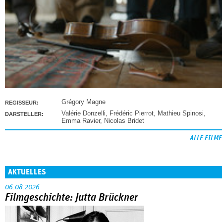
Grégory Magne
REGISSEUR:
Valérie Donzelli
,
Frédéric Pierrot
,
Mathieu Spinosi
,
DARSTELLER:
Emma Ravier
,
Nicolas Bridet
ALLE FILME
AKTUELLES
06.08.2026
Filmgeschichte: Jutta Brückner