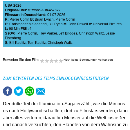
USA
2026
Original-Titel:
MINIONS & MONSTERS
Filmstart in Deutschland:
01.07.2026
R:
Pierre Coffin
B:
Brian Lynch
,
Pierre Coffin
P:
Christopher Meledandri
,
Bill Ryan
M:
John Powell
V:
Universal Pictures
L:
90 Min
FSK:
6
S (OV):
Pierre Coffin
,
Trey Parker
,
Jeff Bridges
,
Christoph Waltz
,
Jesse
Eisenberg
S:
Bill Kaulitz
,
Tom Kaulitz
,
Christoph Waltz
Bewerten Sie den Film:
Noch keine Bewertungen vorhanden
ZUM BEWERTEN DES FILMS EINLOGGEN/REGISTRIEREN
Der dritte Teil der Illumination-Saga erzählt, wie die Minions
es nach Hollywood schafften, dort zu Filmstars wurden, dann
aber alles verloren, daraufhin Monster auf die Welt losließen
und danach versuchten, den Planeten von dem Wahnsinn zu