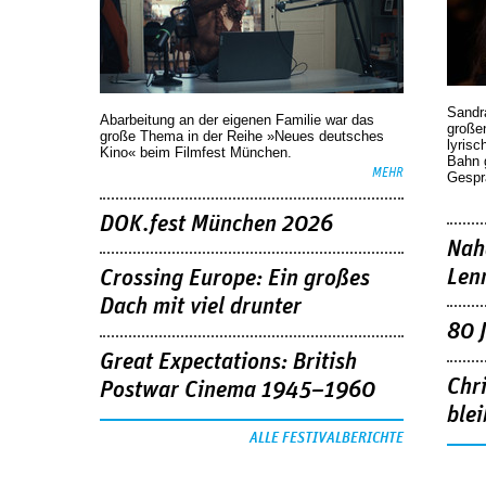
Sandr
Abarbeitung an der eigenen Familie war das
großen
große Thema in der Reihe »Neues deutsches
lyrisc
Kino« beim Filmfest München.
Bahn 
MEHR
Gespr
DOK.fest München 2026
Nah
Len
Crossing Europe: Ein großes
Dach mit viel drunter
80 
Great Expectations: British
Chr
Postwar Cinema 1945–1960
blei
ALLE FESTIVALBERICHTE