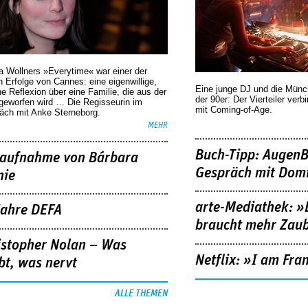
a Wollners »Everytime« war einer der
 Erfolge von Cannes: eine eigenwillige,
Eine junge DJ und die Mün
he Reflexion über eine ­Familie, die aus der
der 90er: Der Vierteiler verb
geworfen wird … Die Regisseurin im
mit Coming-of-Age.
äch mit Anke Sterneborg.
MEHR
Buch-Tipp: AugenB
aufnahme von Bárbara
Gespräch mit Domi
nie
arte-Mediathek: »
Jahre DEFA
braucht mehr Zau
istopher Nolan – Was
Netflix: »I am Fra
bt, was nervt
ALLE THEMEN