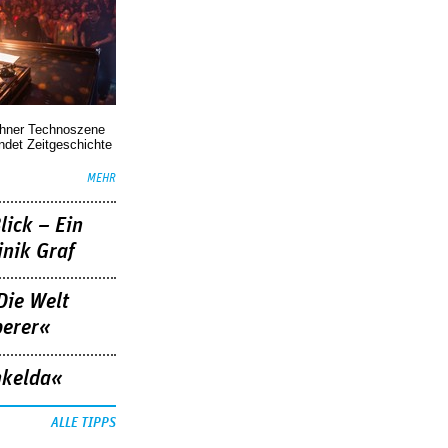
chner Technoszene
indet Zeitgeschichte
MEHR
lick – Ein
nik Graf
Die Welt
berer«
nkelda«
ALLE TIPPS