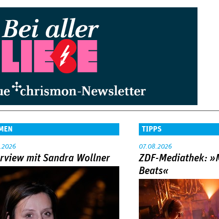
MEN
TIPPS
.2026
07.08.2026
erview mit Sandra Wollner
ZDF-Mediathek: 
Beats«