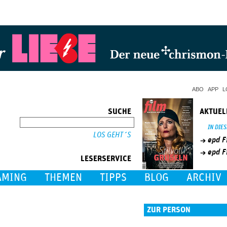
Jump to Navigation
ABO
APP
L
SUCHE
AKTUEL
SUCHE
IN DIE
epd F
epd F
LESERSERVICE
AMING
THEMEN
TIPPS
BLOG
ARCHIV
ZUR PERSON