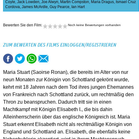
Coyle
,
Jack Lowden
,
Joe Alwyn
,
Martin Compston
,
Maria Dragus
,
Ismael Cruz
Cordova
,
James McArdle
,
Guy Pearce
,
Ian Hart
Bewerten Sie den Film:
Noch keine Bewertungen vorhanden
ZUM BEWERTEN DES FILMS EINLOGGEN/REGISTRIEREN
Maria Stuart (Saoirse Ronan), die bereits im Alter von nur
neun Monaten zur Königin von Schottland gekrönt wurde,
kehrt mit 18 Jahren nach dem Tod ihres jungen Ehemannes
von Frankreich nach Schottland zurück, um rechtmäßig den
Thron zu beanspruchen. Dadurch tritt sie in einen
Machtkampf mit Königin Elisabeth I., die bis dahin
Alleinherrscherin über das englische Königreich ist. Maria
Stuart erkennt Elisabeth nicht als rechtmäßige Königin von
England und Schottland an. Elisabeth, die ebenfalls keine