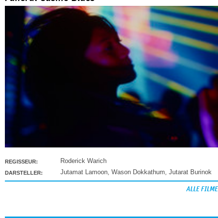
Roderick Warich
REGISSEUR:
Jutamat Lamoon
,
Wason Dokkathum
,
Jutarat Burinok
DARSTELLER:
ALLE FILME