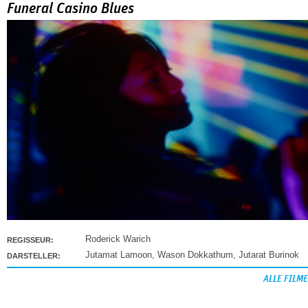
Funeral Casino Blues
Roderick Warich
REGISSEUR:
Jutamat Lamoon
,
Wason Dokkathum
,
Jutarat Burinok
DARSTELLER:
ALLE FILME