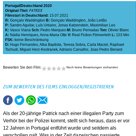
Portugal
Deutschland
2020
Original-Titel:
PATRICK
Filmstart in Deutschland:
15.07.2021
R:
Gonçalo Waddington
B:
Gonçalo Waddington
,
João Leitão
P:
Sandro Aguilar
,
Luís Urbano
,
Jonas Katzenstein
,
Maximilian Leo
K:
Vasco Viana
Sch:
Pedro Marques
M:
Bruno Pernadas
Ton:
Olivier Blanc
A:
Nádia Henriques
,
Anna-Maria Otte
V:
Real Fiction Filmverleih
L:
103 Min
FSK:
keine Beschränkung
D:
Hugo Fernandes
,
Alba Baptista
,
Teresa Sobra
,
Carla Maciel
,
Raphael
Tschudi
,
Miguel Herz-Kestranek
,
Adriano Carvalho
,
Joao Pedro Benard
Bewerten Sie den Film:
Noch keine Bewertungen vorhanden
ZUM BEWERTEN DES FILMS EINLOGGEN/REGISTRIEREN
Als der 20-jährige Patrick nach einer illegalen Party zum
Verhör bei der Polizei kommt, stellt sich heraus, dass er vor
12 Jahren in Portugal entführt wurde und seitdem als
verschollen galt. Was in der Zeit dazwischen passierte,