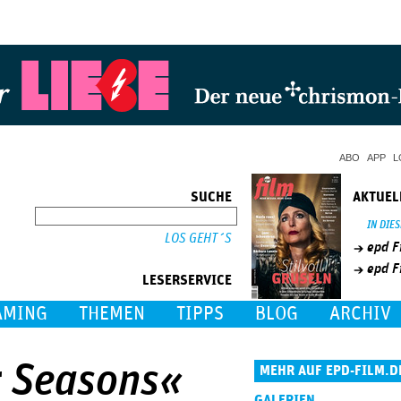
Jump to Navigation
ABO
APP
L
SUCHE
AKTUEL
SUCHE
IN DIE
epd F
epd F
LESERSERVICE
AMING
THEMEN
TIPPS
BLOG
ARCHIV
r Seasons«
MEHR AUF EPD-FILM.D
GALERIEN