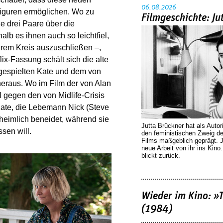
06.08.2026
Figuren ermöglichen. Wo zu
Filmgeschichte: Ju
ie drei Paare über die
b es ihnen auch so leichtfiel,
rem Kreis auszuschließen –,
lix-Fassung schält sich die alte
gespielten Kate und dem von
eraus. Wo im Film der von Alan
 gegen den von Midlife-Crisis
Kate, die Lebemann Nick (Steve
heimlich beneidet, während sie
Jutta Brückner hat als Autor
sen will.
den feministischen Zweig 
Films maßgeblich geprägt. 
neue Arbeit von ihr ins Kino
blickt zurück.
Wieder im Kino: »
(1984)