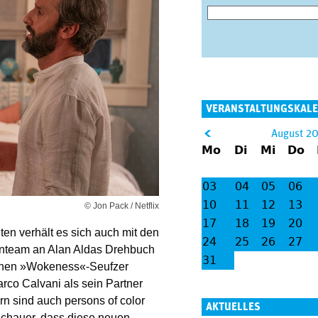
VERANSTALTUNGSKAL
&
August 2
Mo
Di
Mi
Do
lt;
03
04
05
06
10
11
12
13
© Jon Pack / Netflix
17
18
19
20
ten verhält es sich auch mit den
24
25
26
27
renteam an Alan Aldas Drehbuch
31
ichen »Wokeness«-Seufzer
rco Calvani als sein Partner
ern sind auch persons of color
AKTUELLES
Zuschauer, dass diese neuen