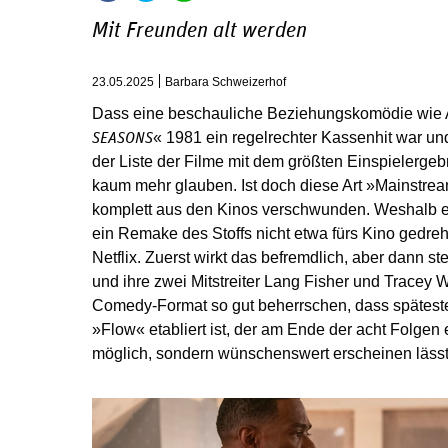
Mit Freunden alt werden
23.05.2025
Barbara Schweizerhof
Dass eine beschauliche Beziehungskomödie wie 
« 1981 ein regelrechter Kassenhit war un
SEASONS
der Liste der Filme mit dem größten Einspielergeb
kaum mehr glauben. Ist doch diese Art »Mainstre
komplett aus den Kinos verschwunden. Weshalb es 
ein Remake des Stoffs nicht etwa fürs Kino gedreht 
Netflix. Zuerst wirkt das befremdlich, aber dann st
und ihre zwei Mitstreiter Lang Fisher und Tracey 
Comedy-Format so gut beherrschen, dass späteste
»Flow« etabliert ist, der am Ende der acht Folgen e
möglich, sondern wünschenswert erscheinen lässt