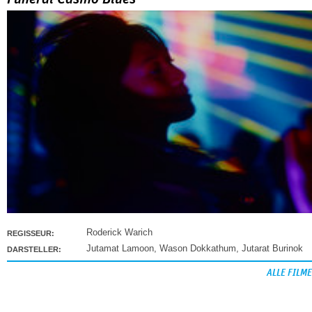
Roderick Warich
REGISSEUR:
Jutamat Lamoon
,
Wason Dokkathum
,
Jutarat Burinok
DARSTELLER:
ALLE FILME