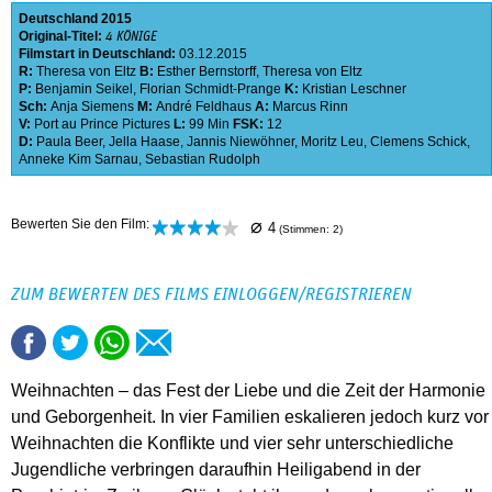
Deutschland
2015
Original-Titel:
4 KÖNIGE
Filmstart in Deutschland:
03.12.2015
R:
Theresa von Eltz
B:
Esther Bernstorff
,
Theresa von Eltz
P:
Benjamin Seikel
,
Florian Schmidt-Prange
K:
Kristian Leschner
Sch:
Anja Siemens
M:
André Feldhaus
A:
Marcus Rinn
V:
Port au Prince Pictures
L:
99 Min
FSK:
12
D:
Paula Beer
,
Jella Haase
,
Jannis Niewöhner
,
Moritz Leu
,
Clemens Schick
,
Anneke Kim Sarnau
,
Sebastian Rudolph
⌀
Bewerten Sie den Film:
4
(Stimmen:
2
)
ZUM BEWERTEN DES FILMS EINLOGGEN/REGISTRIEREN
Weihnachten – das Fest der Liebe und die Zeit der Harmonie
und Geborgenheit. In vier Familien eskalieren jedoch kurz vor
Weihnachten die Konflikte und vier sehr unterschiedliche
Jugendliche verbringen daraufhin Heiligabend in der