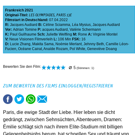
Frankreich
2021
Original-Titel:
LES OLYMPIADES, PARIS 13E
Filmstart in Deutschland:
07.04.2022
R:
Jacques Audiard
B:
Céline Sciamma
,
Léa Mysius
,
Jacques Audiard
Vor:
Adrian Tomine
P:
acques Audiard
,
Valérie Schermann
K:
Paul Guilhaume
Sch:
Juliette Welfling
M:
Rone
A:
Virginie Montel
V:
Neue Visionen Filmverleih
L:
106 Min
FSK:
16
D:
Lucie Zhang
,
Makita Sama
,
Noémie Merlant
,
Jehnny Beth
,
Camille Léon-
Fucien
,
Océane Cairat
,
Anaïde Rozam
,
Pol White
,
Geneviève Doang
⌀
Bewerten Sie den Film:
5
(Stimmen:
1
)
ZUM BEWERTEN DES FILMS EINLOGGEN/REGISTRIEREN
Paris, die ewige Stadt der Liebe. Hier leben sie dicht
gedrängt, zwischen Sehnsüchten, Abenteuern, Dramen:
Émilie schlägt sich nach ihrem Elite-Studium mit billigen
Gelegenheitsjobs herum, hat schnellen Sex und träumt von