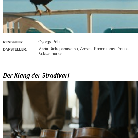
György Pálfi
REGISSEUR:
Maria Diakopanayotou
,
Argyris Pandazaras
,
Yannis
DARSTELLER:
Kokiasmenos
Der Klang der Stradivari