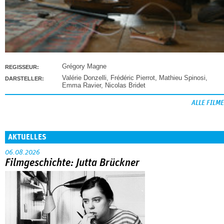
Grégory Magne
REGISSEUR:
Valérie Donzelli
,
Frédéric Pierrot
,
Mathieu Spinosi
,
DARSTELLER:
Emma Ravier
,
Nicolas Bridet
ALLE FILME
AKTUELLES
06.08.2026
Filmgeschichte: Jutta Brückner