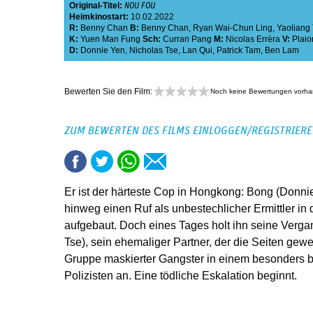
Original-Titel:
NOU FOU
Heimkinostart:
10.02.2022
R:
Benny Chan
B:
Benny Chan
,
Ryan Wai-Chun Ling
,
Yaoliang
K:
Yuen Man Fung
Sch:
Curran Pang
M:
Nicolas Errèra
V:
Plaio
D:
Donnie Yen
,
Nicholas Tse
,
Lan Qui
,
Patrick Tam
,
Ben Lam
Bewerten Sie den Film:
Noch keine Bewertungen vorh
ZUM BEWERTEN DES FILMS EINLOGGEN/REGISTRIER
Er ist der härteste Cop in Hongkong: Bong (Donnie
hinweg einen Ruf als unbestechlicher Ermittler in
aufgebaut. Doch eines Tages holt ihn seine Verga
Tse), sein ehemaliger Partner, der die Seiten gewech
Gruppe maskierter Gangster in einem besonders b
Polizisten an. Eine tödliche Eskalation beginnt.