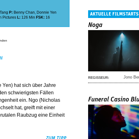
 Tang
P:
Benny Chan
,
Donnie Yen
AKTUELLE FILMSTARTS
n Pictures
L:
126 Min
FSK:
16
Noga
anden
EN
Jono Be
REGISSEUR:
 Yen) hat sich über Jahre
 den schwierigsten Fällen
Funeral Casino Bl
ngenheit ein. Ngo (Nicholas
selt hat, greift mit einer
rutalen Raubzug eine Einheit
ZUM TIPP