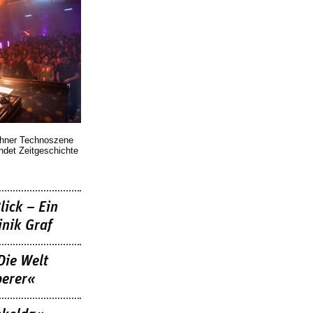
chner Technoszene
indet Zeitgeschichte
lick – Ein
nik Graf
Die Welt
berer«