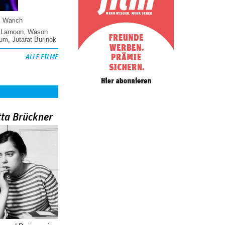
k Warich
 Lamoon
,
Wason
hum
,
Jutarat Burinok
ALLE FILME
tta Brückner