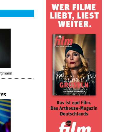
rgmann
ues