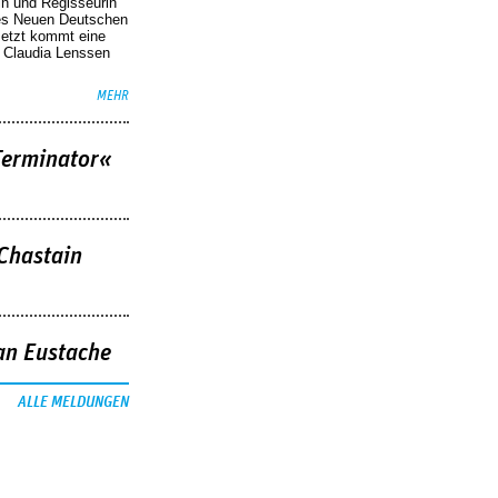
in und Regisseurin
des Neuen Deutschen
Jetzt kommt eine
. Claudia Lenssen
MEHR
Terminator«
 Chastain
an Eustache
ALLE MELDUNGEN