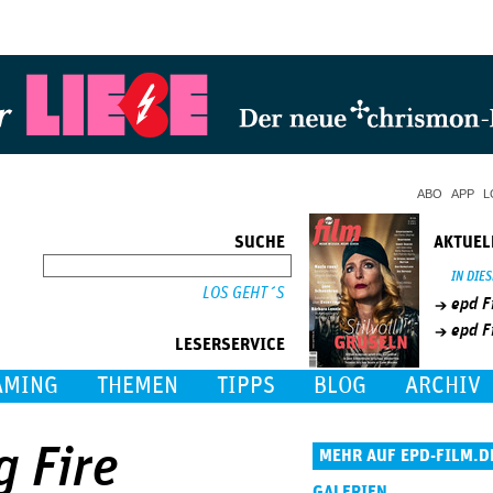
Jump to Navigation
ABO
APP
L
SUCHE
AKTUEL
SUCHE
IN DIE
epd F
epd F
LESERSERVICE
AMING
THEMEN
TIPPS
BLOG
ARCHIV
g Fire
MEHR AUF EPD-FILM.D
GALERIEN