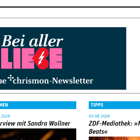
MEN
TIPPS
.2026
07.08.2026
erview mit Sandra Wollner
ZDF-Mediathek: 
Beats«