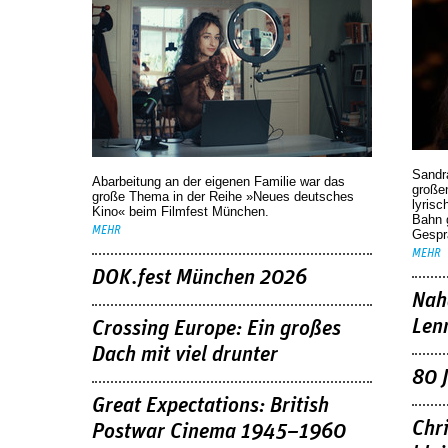
Sandr
Abarbeitung an der eigenen Familie war das
großen
große Thema in der Reihe »Neues deutsches
lyrisc
Kino« beim Filmfest München.
Bahn 
MEHR
Gespr
MEHR
DOK.fest München 2026
Nah
Len
Crossing Europe: Ein großes
Dach mit viel drunter
80 
Great Expectations: British
Chr
Postwar Cinema 1945–1960