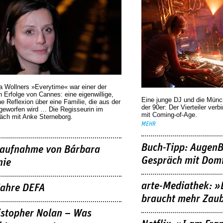
a Wollners »Everytime« war einer der
 Erfolge von Cannes: eine eigenwillige,
Eine junge DJ und die Mün
he Reflexion über eine ­Familie, die aus der
der 90er: Der Vierteiler verb
geworfen wird … Die Regisseurin im
mit Coming-of-Age.
äch mit Anke Sterneborg.
MEHR
Buch-Tipp: AugenB
aufnahme von Bárbara
Gespräch mit Domi
nie
arte-Mediathek: »
Jahre DEFA
braucht mehr Zau
istopher Nolan – Was