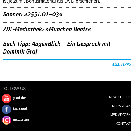
ist jetzt mit Bonusmaterial als DVD erschienen.
Sooner: »2551.01–03«
ZDF-Mediathek: »München Beats«
Buch-Tipp: AugenBlick – Ein Gespräch mit
Dominik Graf
ALLE TIPPS
FOLLOW US
NEWSLETTER
youtube
REDAKTION
facebook
MEDIADATEN
instagram
KONTAKT