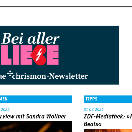
MEN
TIPPS
.2026
07.08.2026
erview mit Sandra Wollner
ZDF-Mediathek: 
Beats«