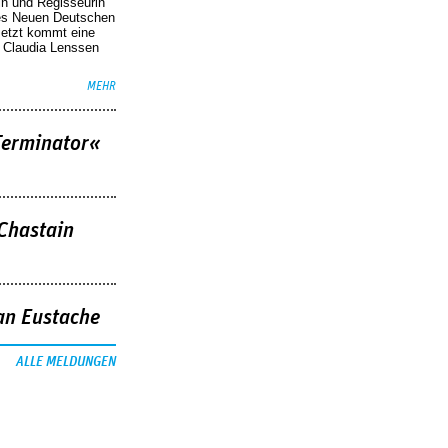
in und Regisseurin
des Neuen Deutschen
Jetzt kommt eine
. Claudia Lenssen
MEHR
Terminator«
 Chastain
an Eustache
ALLE MELDUNGEN