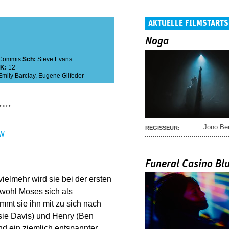
AKTUELLE FILMSTARTS
Noga
Commis
Sch:
Steve Evans
SK:
12
Emily Barclay
,
Eugene Gilfeder
anden
Jono Be
REGISSEUR:
EN
Funeral Casino Bl
vielmehr wird sie bei der ersten
ohl Moses sich als
mmt sie ihn mit zu sich nach
ssie Davis) und Henry (Ben
d ein ziemlich entspannter