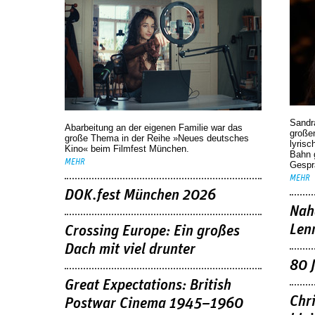
Sandr
Abarbeitung an der eigenen Familie war das
großen
große Thema in der Reihe »Neues deutsches
lyrisc
Kino« beim Filmfest München.
Bahn 
MEHR
Gespr
MEHR
DOK.fest München 2026
Nah
Len
Crossing Europe: Ein großes
Dach mit viel drunter
80 
Great Expectations: British
Chr
Postwar Cinema 1945–1960