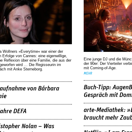
a Wollners »Everytime« war einer der
 Erfolge von Cannes: eine eigenwillige,
Eine junge DJ und die Mün
he Reflexion über eine ­Familie, die aus der
der 90er: Der Vierteiler verb
geworfen wird … Die Regisseurin im
mit Coming-of-Age.
äch mit Anke Sterneborg.
MEHR
Buch-Tipp: AugenB
aufnahme von Bárbara
Gespräch mit Domi
nie
arte-Mediathek: »
Jahre DEFA
braucht mehr Zau
istopher Nolan – Was