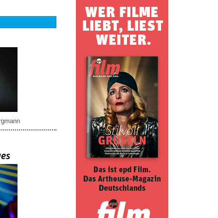
rgmann
ues