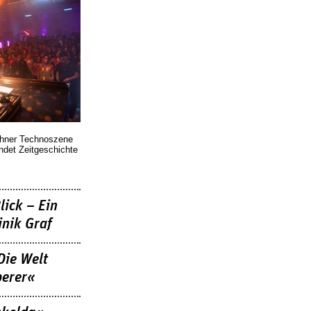
chner Technoszene
indet Zeitgeschichte
lick – Ein
nik Graf
Die Welt
berer«