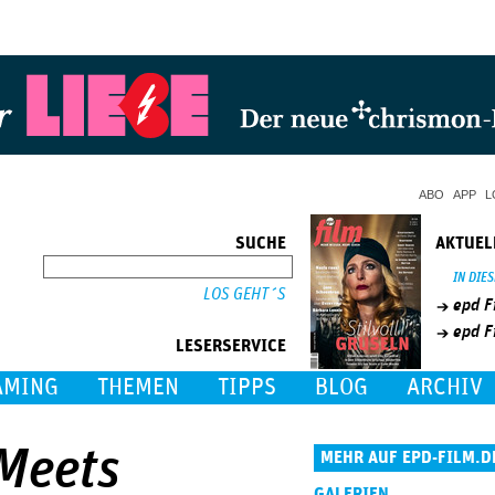
Jump to Navigation
ABO
APP
L
SUCHE
AKTUEL
SUCHE
IN DIE
epd F
epd F
LESERSERVICE
AMING
THEMEN
TIPPS
BLOG
ARCHIV
 Meets
MEHR AUF EPD-FILM.D
GALERIEN