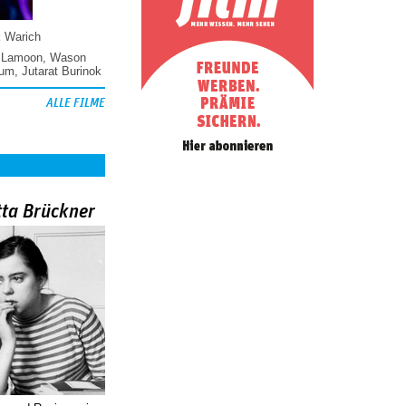
k Warich
 Lamoon
,
Wason
hum
,
Jutarat Burinok
ALLE FILME
tta Brückner