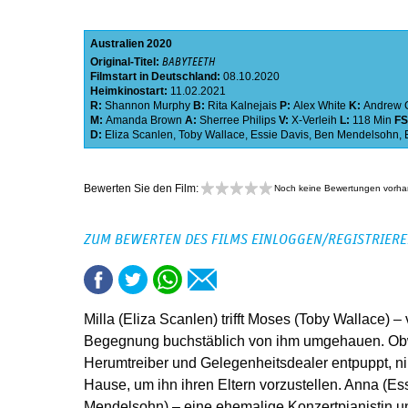
Australien
2020
Original-Titel:
BABYTEETH
Filmstart in Deutschland:
08.10.2020
Heimkinostart:
11.02.2021
R:
Shannon Murphy
B:
Rita Kalnejais
P:
Alex White
K:
Andrew 
M:
Amanda Brown
A:
Sherree Philips
V:
X-Verleih
L:
118 Min
F
D:
Eliza Scanlen
,
Toby Wallace
,
Essie Davis
,
Ben Mendelsohn
,
Bewerten Sie den Film:
Noch keine Bewertungen vorh
ZUM BEWERTEN DES FILMS EINLOGGEN/REGISTRIER
Milla (Eliza Scanlen) trifft Moses (Toby Wallace) – 
Begegnung buchstäblich von ihm umgehauen. Obw
Herumtreiber und Gelegenheitsdealer entpuppt, ni
Hause, um ihn ihren Eltern vorzustellen. Anna (E
Mendelsohn) – eine ehemalige Konzertpianistin un