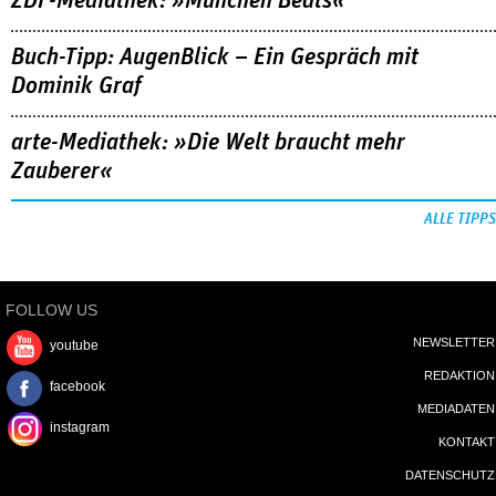
ZDF-Mediathek: »München Beats«
Buch-Tipp: AugenBlick – Ein Gespräch mit
Dominik Graf
arte-Mediathek: »Die Welt braucht mehr
Zauberer«
ALLE TIPPS
FOLLOW US
NEWSLETTER
youtube
REDAKTION
facebook
MEDIADATEN
instagram
KONTAKT
DATENSCHUTZ