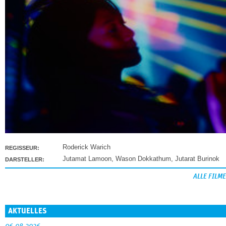
Roderick Warich
REGISSEUR:
Jutamat Lamoon
,
Wason Dokkathum
,
Jutarat Burinok
DARSTELLER:
ALLE FILME
AKTUELLES