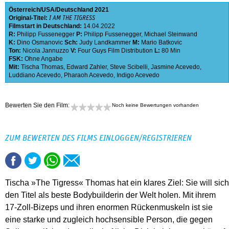
Österreich
USA
Deutschland
2021
Original-Titel:
I AM THE TIGRESS
Filmstart in Deutschland:
14.04.2022
R:
Philipp Fussenegger
P:
Philipp Fussenegger
,
Michael Steinwand
K:
Dino Osmanovic
Sch:
Judy Landkammer
M:
Mario Batkovic
Ton:
Nicola Jannuzzo
V:
Four Guys Film Distribution
L:
80 Min
FSK:
Ohne Angabe
Mit:
Tischa Thomas
,
Edward Zahler
,
Steve Scibelli
,
Jasmine Acevedo
,
Luddiano Acevedo
,
Pharaoh Acevedo
,
Indigo Acevedo
Bewerten Sie den Film:
Noch keine Bewertungen vorhanden
ZUM BEWERTEN DES FILMS EINLOGGEN/REGISTRIEREN
Tischa »The Tigress« Thomas hat ein klares Ziel: Sie will sich
den Titel als beste Bodybuilderin der Welt holen. Mit ihrem
17-Zoll-Bizeps und ihren enormen Rückenmuskeln ist sie
eine starke und zugleich hochsensible Person, die gegen