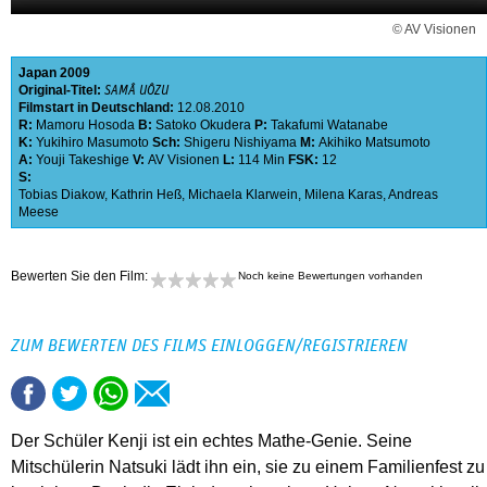
© AV Visionen
Japan
2009
Original-Titel:
SAMÂ UÔZU
Filmstart in Deutschland:
12.08.2010
R:
Mamoru Hosoda
B:
Satoko Okudera
P:
Takafumi Watanabe
K:
Yukihiro Masumoto
Sch:
Shigeru Nishiyama
M:
Akihiko Matsumoto
A:
Youji Takeshige
V:
AV Visionen
L:
114 Min
FSK:
12
S:
Tobias Diakow
,
Kathrin Heß
,
Michaela Klarwein
,
Milena Karas
,
Andreas
Meese
Bewerten Sie den Film:
Noch keine Bewertungen vorhanden
ZUM BEWERTEN DES FILMS EINLOGGEN/REGISTRIEREN
Der Schüler Kenji ist ein echtes Mathe-Genie. Seine
Mitschülerin Natsuki lädt ihn ein, sie zu einem Familienfest zu