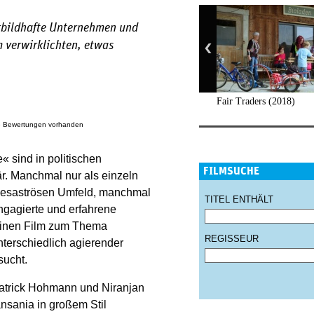
orbildhafte Unternehmen und
 verwirklichten, etwas
Fair Traders (2018)
e Bewertungen vorhanden
« sind in politischen
FILMSUCHE
r. Manchmal nur als einzeln
desaströsen Umfeld, manchmal
TITEL ENTHÄLT
ngagierte und erfahrene
seinen Film zum Thema
REGISSEUR
nterschiedlich agierender
ucht.
Patrick Hohmann und Niranjan
ansania in großem Stil