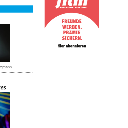
rgmann
ues