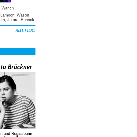
k Warich
 Lamoon
,
Wason
hum
,
Jutarat Burinok
ALLE FILME
tta Brückner
in und Regisseurin