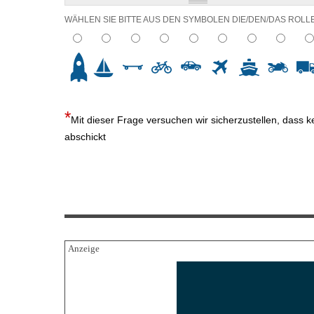
WÄHLEN SIE BITTE AUS DEN SYMBOLEN DIE/DEN/DAS ROLL
2
3
4
5
6
7
8
9
10
Mit dieser Frage versuchen wir sicherzustellen, dass 
abschickt