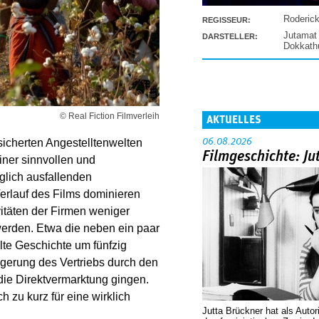
Roderic
REGISSEUR:
Jutamat
DARSTELLER:
Dokkat
© Real Fiction Filmverleih
AKTUELLES
06.08.2026
sicherten Angestelltenwelten
Filmgeschichte: Ju
iner sinnvollen und
nglich ausfallenden
Verlauf des Films dominieren
vitäten der Firmen weniger
werden. Etwa die neben ein paar
lte Geschichte um fünfzig
igerung des Vertriebs durch den
die Direktvermarktung gingen.
h zu kurz für eine wirklich
Jutta Brückner hat als Autor