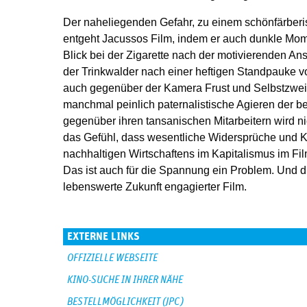
Der naheliegenden Gefahr, zu ­einem schönfärber
entgeht Jacussos Film, indem er auch dunkle Mome
Blick bei der Zigarette nach der motivierenden An
der Trinkwalder nach einer heftigen Standpauke v
auch gegenüber der Kamera Frust und Selbstzweif
manchmal peinlich paternalistische Agieren der
gegenüber ihren tansanischen Mitarbeitern wird n
das Gefühl, dass wesentliche Widersprüche und K
nachhaltigen Wirtschaftens im Kapitalismus im Fil
Das ist auch für die Spannung ein Problem. Und di
lebenswerte Zukunft engagierter Film.
EXTERNE LINKS
OFFIZIELLE WEBSEITE
KINO-SUCHE IN IHRER NÄHE
BESTELLMÖGLICHKEIT (JPC)