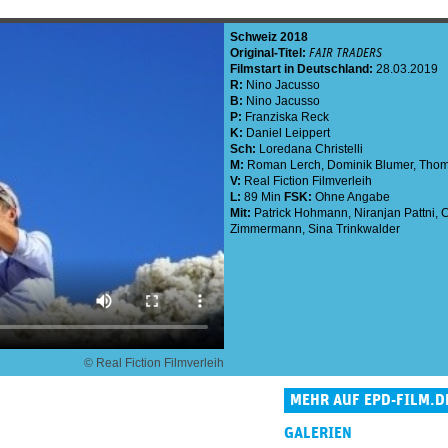
Schweiz
2018
Original-Titel:
FAIR TRADERS
Filmstart in Deutschland:
28.03.2019
R:
Nino Jacusso
B:
Nino Jacusso
P:
Franziska Reck
K:
Daniel Leippert
Sch:
Loredana Christelli
M:
Roman Lerch
,
Dominik Blumer
,
Thomi
V:
Real Fiction Filmverleih
L:
89 Min
FSK:
Ohne Angabe
Mit:
Patrick Hohmann
,
Niranjan Pattni
,
C
Zimmermann
,
Sina Trinkwalder
© Real Fiction Filmverleih
MEHR AUF EPD-FILM.D
GALERIEN