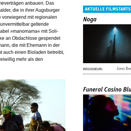
hmeverträgen anbauen. Das
AKTUELLE FILMSTARTS
alder, die in ihrer Augsburger
 vorwiegend mit regionalen
Noga
 unvermittelbar geltende
 Label »manomama« mit Soli-
cke an Obdachlose gespendet
ann, die mit Ehemann in der
uch einen Bioladen betreibt,
reiwillig mehr als den
Jono Be
REGISSEUR:
Funeral Casino Bl