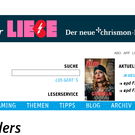
Jump to Navigation
ABO
APP
L
SUCHE
AKTUEL
SUCHE
IN DIE
epd F
epd F
LESERSERVICE
AMING
THEMEN
TIPPS
BLOG
ARCHIV
ders