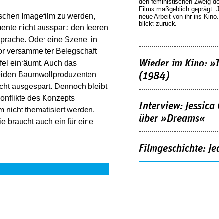
den feministischen Zweig 
Films maßgeblich geprägt. 
ischen Imagefilm zu werden,
neue Arbeit von ihr ins Kino
blickt zurück.
nte nicht ausspart: den leeren
sprache. Oder eine Szene, in
or versammelter Belegschaft
Wieder im Kino: »
el einräumt. Auch das
 beiden Baumwollproduzenten
(1984)
icht ausgespart. Dennoch bleibt
onflikte des Konzepts
Interview: Jessica
m nicht thematisiert werden.
über »Dreams«
e braucht auch ein für eine
Filmgeschichte: Je