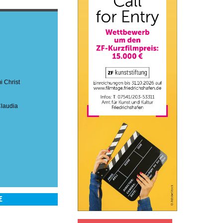
 Christ
laudia
E