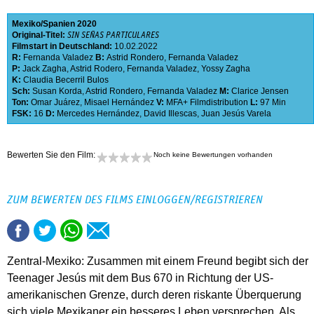
Mexiko
Spanien
2020
Original-Titel:
SIN SEÑAS PARTICULARES
Filmstart in Deutschland:
10.02.2022
R:
Fernanda Valadez
B:
Astrid Rondero
,
Fernanda Valadez
P:
Jack Zagha
,
Astrid Rodero
,
Fernanda Valadez
,
Yossy Zagha
K:
Claudia Becerril Bulos
Sch:
Susan Korda
,
Astrid Rondero
,
Fernanda Valadez
M:
Clarice Jensen
Ton:
Omar Juárez
,
Misael Hernández
V:
MFA+ Filmdistribution
L:
97 Min
FSK:
16
D:
Mercedes Hernández
,
David Illescas
,
Juan Jesús Varela
Bewerten Sie den Film:
Noch keine Bewertungen vorhanden
ZUM BEWERTEN DES FILMS EINLOGGEN/REGISTRIEREN
Zentral-Mexiko: Zusammen mit einem Freund begibt sich der
Teenager Jesús mit dem Bus 670 in Richtung der US-
amerikanischen Grenze, durch deren riskante Überquerung
sich viele Mexikaner ein besseres Leben versprechen. Als