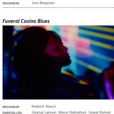
Jono Bergmann
REGISSEUR:
Funeral Casino Blues
Roderick Warich
REGISSEUR:
Jutamat Lamoon
,
Wason Dokkathum
,
Jutarat Burinok
DARSTELLER: