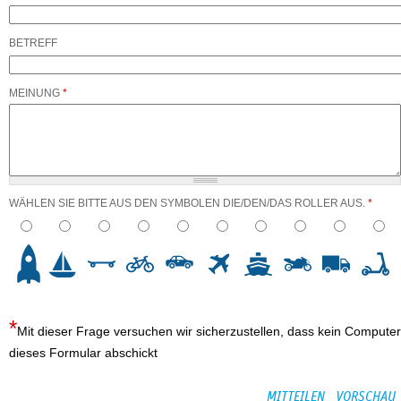
BETREFF
MEINUNG
*
WÄHLEN SIE BITTE AUS DEN SYMBOLEN DIE/DEN/DAS ROLLER AUS.
*
3
4
5
6
7
8
9
10
Mit dieser Frage versuchen wir sicherzustellen, dass kein Computer
dieses Formular abschickt