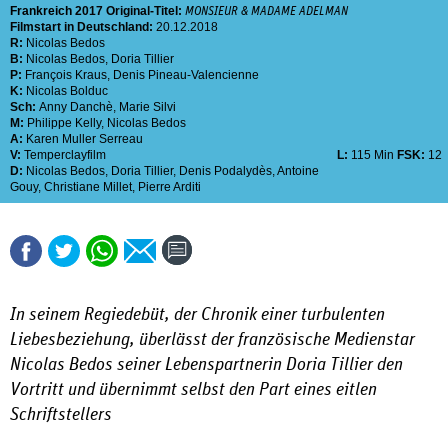
Frankreich
2017
Original-Titel:
MONSIEUR & MADAME ADELMAN
Filmstart in Deutschland:
20.12.2018
R:
Nicolas Bedos
B:
Nicolas Bedos
,
Doria Tillier
P:
François Kraus
,
Denis Pineau-Valencienne
K:
Nicolas Bolduc
Sch:
Anny Danchè
,
Marie Silvi
M:
Philippe Kelly
,
Nicolas Bedos
A:
Karen Muller Serreau
V:
Temperclayfilm
L:
115 Min
FSK:
12
D:
Nicolas Bedos
,
Doria Tillier
,
Denis Podalydès
,
Antoine
Gouy
,
Christiane Millet
,
Pierre Arditi
In seinem Regiedebüt, der Chronik einer turbulenten
Liebesbeziehung, überlässt der französische Medienstar
Nicolas Bedos seiner Lebenspartnerin Doria Tillier den
Vortritt und übernimmt selbst den Part eines eitlen
Schriftstellers