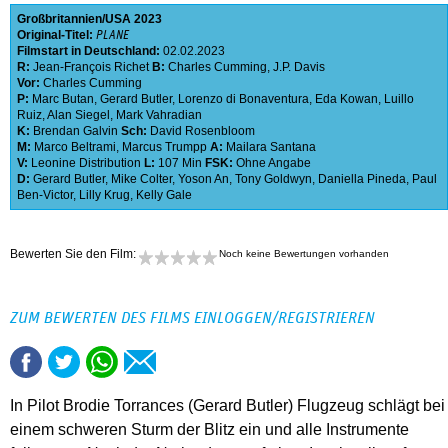
Großbritannien
USA
2023
Original-Titel:
PLANE
Filmstart in Deutschland:
02.02.2023
R:
Jean-François Richet
B:
Charles Cumming
,
J.P. Davis
Vor:
Charles Cumming
P:
Marc Butan
,
Gerard Butler
,
Lorenzo di Bonaventura
,
Eda Kowan
,
Luillo
Ruiz
,
Alan Siegel
,
Mark Vahradian
K:
Brendan Galvin
Sch:
David Rosenbloom
M:
Marco Beltrami
,
Marcus Trumpp
A:
Mailara Santana
V:
Leonine Distribution
L:
107 Min
FSK:
Ohne Angabe
D:
Gerard Butler
,
Mike Colter
,
Yoson An
,
Tony Goldwyn
,
Daniella Pineda
,
Paul
Ben-Victor
,
Lilly Krug
,
Kelly Gale
Bewerten Sie den Film:
Noch keine Bewertungen vorhanden
ZUM BEWERTEN DES FILMS EINLOGGEN/REGISTRIEREN
In Pilot Brodie Torrances (Gerard Butler) Flugzeug schlägt bei
einem schweren Sturm der Blitz ein und alle Instrumente