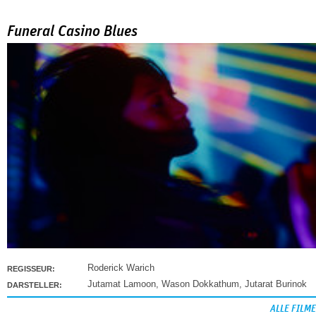
Funeral Casino Blues
Roderick Warich
REGISSEUR:
Jutamat Lamoon
,
Wason Dokkathum
,
Jutarat Burinok
DARSTELLER:
ALLE FILME