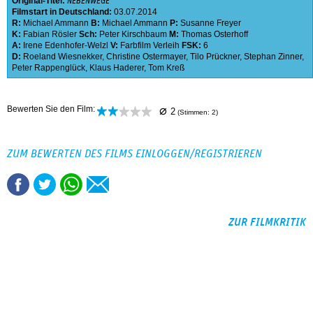
Original-Titel:
NEBENWEGE
Filmstart in Deutschland:
03.07.2014
R:
Michael Ammann
B:
Michael Ammann
P:
Susanne Freyer
K:
Fabian Rösler
Sch:
Peter Kirschbaum
M:
Thomas Osterhoff
A:
Irene Edenhofer-Welzl
V:
Farbfilm Verleih
FSK:
6
D:
Roeland Wiesnekker
,
Christine Ostermayer
,
Tilo Prückner
,
Stephan Zinner
,
Peter Rappenglück
,
Klaus Haderer
,
Tom Kreß
⌀
Bewerten Sie den Film:
2
(Stimmen:
2
)
ZUM BEWERTEN DES FILMS EINLOGGEN/REGISTRIEREN
ZUR FILMKRITIK