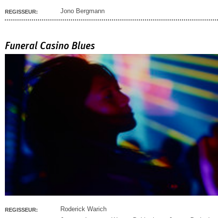
Jono Bergmann
REGISSEUR:
Funeral Casino Blues
Roderick Warich
REGISSEUR: