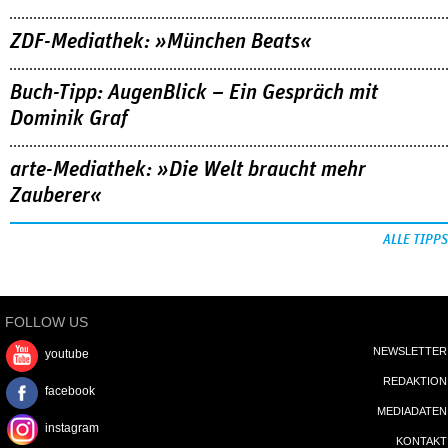
ZDF-Mediathek: »München Beats«
Buch-Tipp: AugenBlick – Ein Gespräch mit
Dominik Graf
arte-Mediathek: »Die Welt braucht mehr
Zauberer«
ALLE TIPPS
FOLLOW US
NEWSLETTER
youtube
REDAKTION
facebook
MEDIADATEN
instagram
KONTAKT