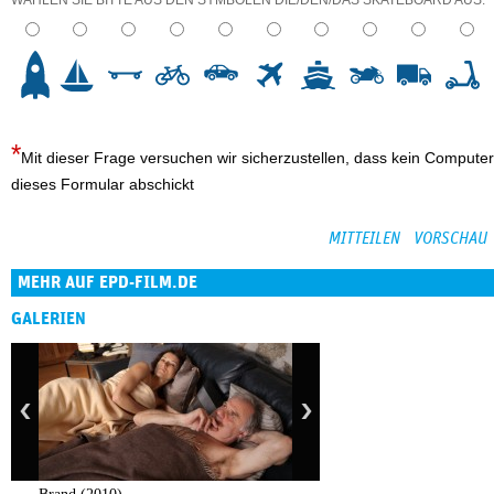
3
4
5
6
7
8
9
10
Mit dieser Frage versuchen wir sicherzustellen, dass kein Computer
dieses Formular abschickt
MEHR AUF EPD-FILM.DE
GALERIEN