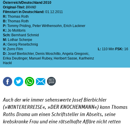
Österreich
Deutschland
2010
Original-Titel:
BRAND
Filmstart in Deutschland:
01.12.2011
R:
Thomas Roth
B:
Thomas Roth
P:
Tommy Priding
,
Peter Wirthensohn
,
Erich Lackner
K:
Jo Molitoris
Sch:
Bernhard Schmid
M:
Lothar Scherpe
A:
Georg Resetschnig
V:
Zorro Film
L:
110 Min
FSK:
16
D:
Josef Bierbichler
,
Denis Moschitto
,
Angela Gregovic
,
Erika Deutinger
,
Manuel Rubey
,
Heribert Sasse
,
Karlheinz
Hackl
Auch der wie immer sehenswerte Josef Bierbichler
(»
WINTERERREISE«
, »
DER KNOCHENMANN
«
) kann Thomas
Roths Drama um einen Schriftsteller im Abseits, seine
krebskranke Frau und eine rätselhafte Affäre nicht retten