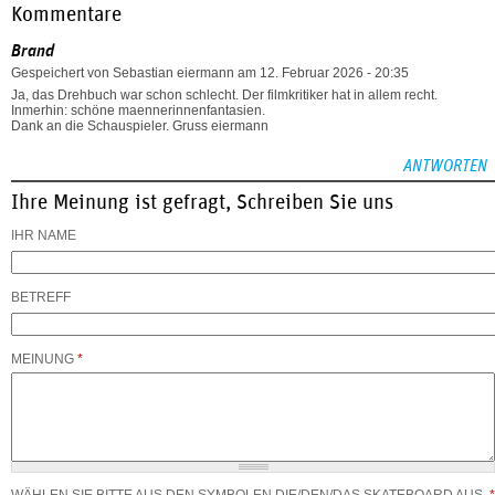
Kommentare
Brand
Gespeichert von
Sebastian eiermann
am 12. Februar 2026 - 20:35
Ja, das Drehbuch war schon schlecht. Der filmkritiker hat in allem recht.
Inmerhin: schöne maennerinnenfantasien.
Dank an die Schauspieler. Gruss eiermann
ANTWORTEN
Ihre Meinung ist gefragt, Schreiben Sie uns
IHR NAME
BETREFF
MEINUNG
*
WÄHLEN SIE BITTE AUS DEN SYMBOLEN DIE/DEN/DAS SKATEBOARD AUS.
*