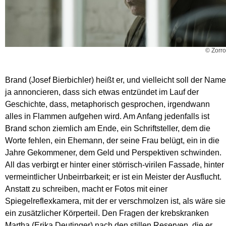
© Zorro
Brand (Josef Bierbichler) heißt er, und vielleicht soll der Name
ja annoncieren, dass sich etwas entzündet im Lauf der
Geschichte, dass, metaphorisch gesprochen, irgendwann
alles in Flammen aufgehen wird. Am Anfang jedenfalls ist
Brand schon ziemlich am Ende, ein Schriftsteller, dem die
Worte fehlen, ein Ehemann, der seine Frau belügt, ein in die
Jahre Gekommener, dem Geld und Perspektiven schwinden.
All das verbirgt er hinter einer störrisch-virilen Fassade, hinter
vermeintlicher Unbeirrbarkeit; er ist ein Meister der Ausflucht.
Anstatt zu schreiben, macht er Fotos mit einer
Spiegelreflexkamera, mit der er verschmolzen ist, als wäre sie
ein zusätzlicher Körperteil. Den Fragen der krebskranken
Martha (Erika Deutinger) nach den stillen Reserven, die er