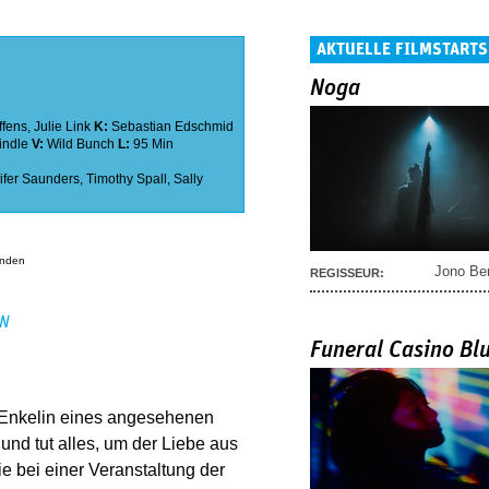
AKTUELLE FILMSTARTS
Noga
ffens
,
Julie Link
K:
Sebastian Edschmid
indle
V:
Wild Bunch
L:
95 Min
ifer Saunders
,
Timothy Spall
,
Sally
anden
Jono Be
REGISSEUR:
EN
Funeral Casino Bl
, Enkelin eines angesehenen
 und tut alles, um der Liebe aus
e bei einer Veranstaltung der