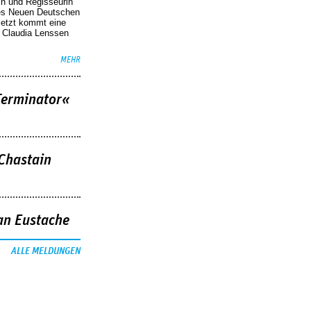
in und Regisseurin
des Neuen Deutschen
Jetzt kommt eine
. Claudia Lenssen
MEHR
Terminator«
 Chastain
an Eustache
ALLE MELDUNGEN