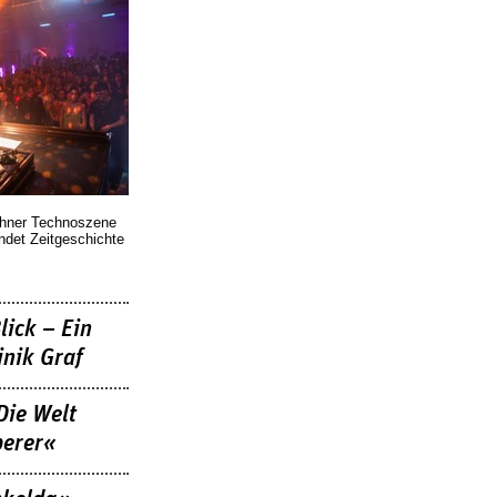
chner Technoszene
indet Zeitgeschichte
lick – Ein
nik Graf
Die Welt
berer«