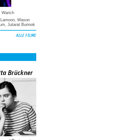
k Warich
 Lamoon
,
Wason
hum
,
Jutarat Burinok
ALLE FILME
tta Brückner