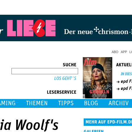
Jump to Navigation
ABO
APP
L
SUCHE
AKTUEL
SUCHE
IN DIE
epd F
epd F
LESERSERVICE
AMING
THEMEN
TIPPS
BLOG
ARCHIV
nia Woolf's
MEHR AUF EPD-FILM.D
GALERIEN