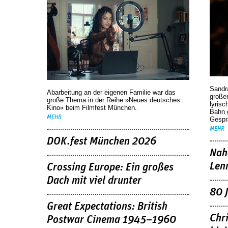
Sandr
Abarbeitung an der eigenen Familie war das
großen
große Thema in der Reihe »Neues deutsches
lyrisc
Kino« beim Filmfest München.
Bahn 
MEHR
Gespr
MEHR
DOK.fest München 2026
Nah
Len
Crossing Europe: Ein großes
Dach mit viel drunter
80 
Great Expectations: British
Chr
Postwar Cinema 1945–1960