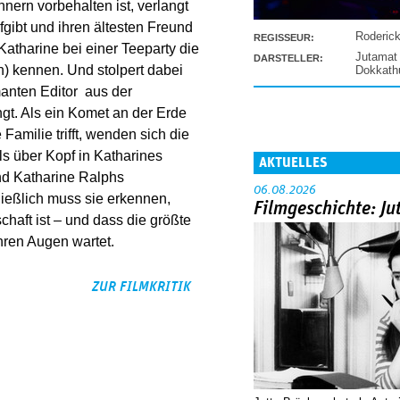
nern vorbehalten ist, verlangt
fgibt und ihren ältesten Freund
Roderic
REGISSEUR:
Katharine bei einer Teeparty die
Jutamat
DARSTELLER:
n) kennen. Und stolpert dabei
Dokkat
anten Editor aus der
ngt. Als ein Komet an der Erde
Familie trifft, wenden sich die
ls über Kopf in Katharines
AKTUELLES
d Katharine Ralphs
06.08.2026
ließlich muss sie erkennen,
Filmgeschichte: Ju
chaft ist – und dass die größte
hren Augen wartet.
ZUR FILMKRITIK