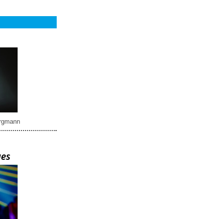
rgmann
ues