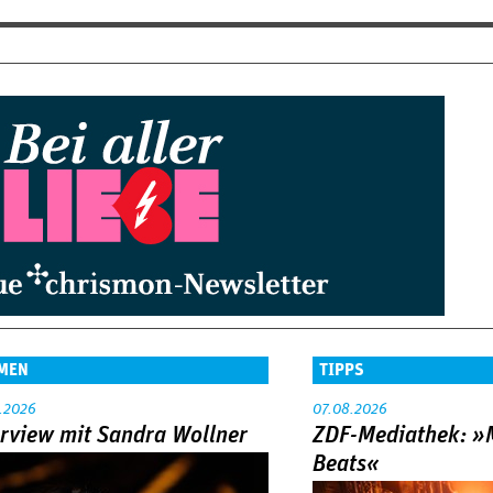
MEN
TIPPS
.2026
07.08.2026
erview mit Sandra Wollner
ZDF-Mediathek: 
Beats«