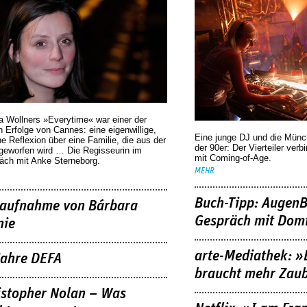
a Wollners »Everytime« war einer der
 Erfolge von Cannes: eine eigenwillige,
Eine junge DJ und die Mün
he Reflexion über eine ­Familie, die aus der
der 90er: Der Vierteiler verb
geworfen wird … Die Regisseurin im
mit Coming-of-Age.
äch mit Anke Sterneborg.
MEHR
Buch-Tipp: AugenB
aufnahme von Bárbara
Gespräch mit Domi
nie
arte-Mediathek: »
Jahre DEFA
braucht mehr Zau
istopher Nolan – Was