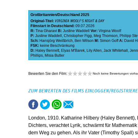
Großbritannien
Deutschland
2025
Original-Titel:
VIRGINIA WOOLF'S NIGHT & DAY
Filmstart in Deutschland:
09.07.2026
R:
Tina Gharavi
B:
Justine Waddell
Vor:
Virgina Woolf
P:
Justine Waddell
,
Christopher Figg
,
Meg Thomson
,
Philipp Ste
Sch:
Hansjörg Weißbrich
,
Ben Wilson
M:
Simon Goff
A:
David H
FSK:
keine Beschränkung
D:
Haley Bennett
,
Elyas M'Barek
,
Lily Allen
,
Jack Whitehall
,
Jenn
Phillips
,
Misia Butler
Bewerten Sie den Film:
Noch keine Bewertungen vorh
ZUM BEWERTEN DES FILMS EINLOGGEN/REGISTRIER
London, 1910. Katharine Hilbery (Haley Bennett)
Dichters, verachtet Lyrik, schwärmt für Mathematik
dem Weg zu gehen. Als ihr Vater (Timothy Spall) si