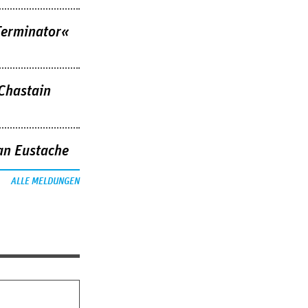
Terminator«
 Chastain
an Eustache
ALLE MELDUNGEN