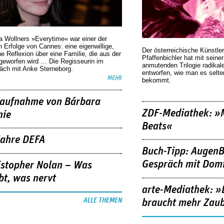
a Wollners »Everytime« war einer der
 Erfolge von Cannes: eine eigenwillige,
Der österreichische Künstler
he Reflexion über eine ­Familie, die aus der
Pfaffenbichler hat mit seine
geworfen wird … Die Regisseurin im
anmutenden Trilogie radikal
äch mit Anke Sterneborg.
entworfen, wie man es selt
MEHR
bekommt.
aufnahme von Bárbara
ZDF-Mediathek: 
nie
Beats«
Jahre DEFA
Buch-Tipp: AugenB
Gespräch mit Domi
istopher Nolan – Was
bt, was nervt
arte-Mediathek: »
ALLE THEMEN
braucht mehr Zau