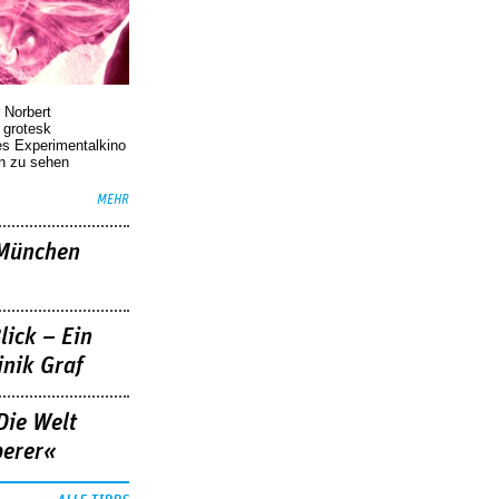
 Norbert
r grotesk
es Experimentalkino
en zu sehen
MEHR
»München
lick – Ein
nik Graf
Die Welt
berer«