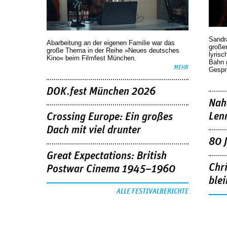
Sandr
Abarbeitung an der eigenen Familie war das
großen
große Thema in der Reihe »Neues deutsches
lyrisc
Kino« beim Filmfest München.
Bahn 
MEHR
Gespr
DOK.fest München 2026
Nah
Len
Crossing Europe: Ein großes
Dach mit viel drunter
80 
Great Expectations: British
Chr
Postwar Cinema 1945–1960
blei
ALLE FESTIVALBERICHTE