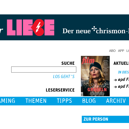
Jump to Navigation
ABO
APP
L
SUCHE
AKTUEL
SUCHE
IN DIE
epd F
epd F
LESERSERVICE
AMING
THEMEN
TIPPS
BLOG
ARCHIV
ZUR PERSON