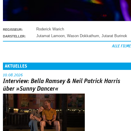
Roderick Warich
REGISSEUR:
Jutamat Lamoon
,
Wason Dokkathum
,
Jutarat Burinok
DARSTELLER:
ALLE FILME
AKTUELLES
10.08.2026
Interview: Bella Ramsey & Neil Patrick Harris
über »Sunny Dancer«