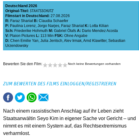
Deutschland
2026
Original-Titel:
STAATSSCHUTZ
Filmstart in Deutschland:
27.08.2026
R:
Faraz Shariat
B:
Claudia Schaefer
P:
Paulina Lorenz
,
Jorgo Narjes
,
Faraz Shariat
K:
Lotta Kilian
Sch:
Friederike Hohmuth
M:
Gabriel Ólafs
A:
Dario Mendez Acosta
V:
Plaion Pictures
L:
113 Min
FSK:
Ohne Angabe
D:
Chen Emilie Yan
,
Julia Jentsch
,
Alev Irmak
,
Arnd Klawitter
,
Sebastian
Urzendowsky
Bewerten Sie den Film:
Noch keine Bewertungen vorhanden
ZUM BEWERTEN DES FILMS EINLOGGEN/REGISTRIEREN
Nach einem rassistischen Anschlag auf ihr Leben zieht
Staatsanwältin Seyo Kim in eigener Sache vor Gericht – und
nimmt es mit einem System auf, das Rechtsextremismus
verharmlost.