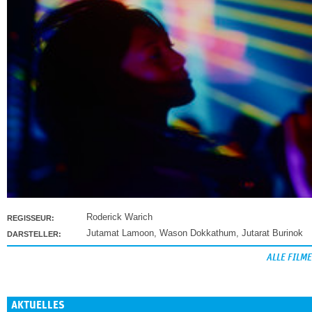
Roderick Warich
REGISSEUR:
Jutamat Lamoon
,
Wason Dokkathum
,
Jutarat Burinok
DARSTELLER:
ALLE FILME
AKTUELLES