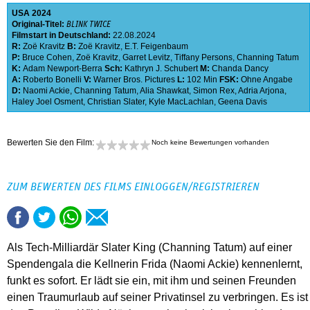
USA
2024
Original-Titel:
BLINK TWICE
Filmstart in Deutschland:
22.08.2024
R:
Zoë Kravitz
B:
Zoë Kravitz
,
E.T. Feigenbaum
P:
Bruce Cohen
,
Zoë Kravitz
,
Garret Levitz
,
Tiffany Persons
,
Channing Tatum
K:
Adam Newport-Berra
Sch:
Kathryn J. Schubert
M:
Chanda Dancy
A:
Roberto Bonelli
V:
Warner Bros. Pictures
L:
102 Min
FSK:
Ohne Angabe
D:
Naomi Ackie
,
Channing Tatum
,
Alia Shawkat
,
Simon Rex
,
Adria Arjona
,
Haley Joel Osment
,
Christian Slater
,
Kyle MacLachlan
,
Geena Davis
Bewerten Sie den Film:
Noch keine Bewertungen vorhanden
ZUM BEWERTEN DES FILMS EINLOGGEN/REGISTRIEREN
Als Tech-Milliardär Slater King (Channing Tatum) auf einer
Spendengala die Kellnerin Frida (Naomi Ackie) kennenlernt,
funkt es sofort. Er lädt sie ein, mit ihm und seinen Freunden
einen Traumurlaub auf seiner Privatinsel zu verbringen. Es ist