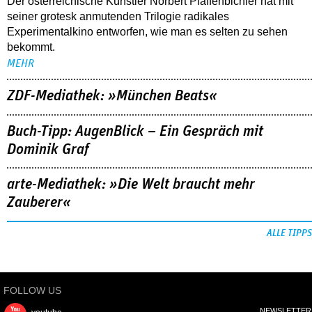
Der österreichische Künstler Norbert Pfaffenbichler hat mit
seiner grotesk anmutenden Trilogie radikales
Experimentalkino entworfen, wie man es selten zu sehen
bekommt.
MEHR
ZDF-Mediathek: »München Beats«
Buch-Tipp: AugenBlick – Ein Gespräch mit
Dominik Graf
arte-Mediathek: »Die Welt braucht mehr
Zauberer«
ALLE TIPPS
FOLLOW US
NEWSLETTER