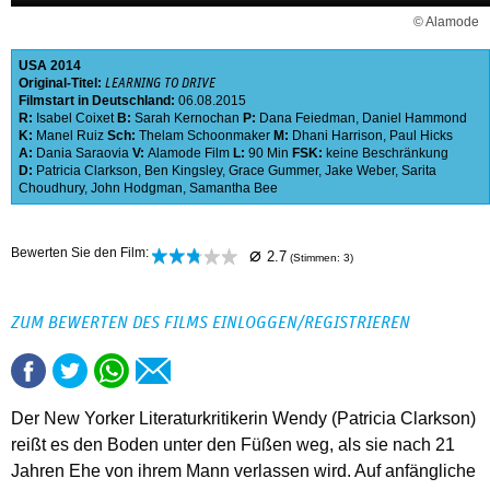
© Alamode
USA
2014
Original-Titel:
LEARNING TO DRIVE
Filmstart in Deutschland:
06.08.2015
R:
Isabel Coixet
B:
Sarah Kernochan
P:
Dana Feiedman
,
Daniel Hammond
K:
Manel Ruiz
Sch:
Thelam Schoonmaker
M:
Dhani Harrison
,
Paul Hicks
A:
Dania Saraovia
V:
Alamode Film
L:
90 Min
FSK:
keine Beschränkung
D:
Patricia Clarkson
,
Ben Kingsley
,
Grace Gummer
,
Jake Weber
,
Sarita
Choudhury
,
John Hodgman
,
Samantha Bee
⌀
Bewerten Sie den Film:
2.7
(Stimmen:
3
)
ZUM BEWERTEN DES FILMS EINLOGGEN/REGISTRIEREN
Der New Yorker Literaturkritikerin Wendy (Patricia Clarkson)
reißt es den Boden unter den Füßen weg, als sie nach 21
Jahren Ehe von ihrem Mann verlassen wird. Auf anfängliche