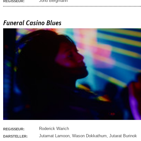
Jono Bergmann
REGISSEUR:
Funeral Casino Blues
Roderick Warich
REGISSEUR:
Jutamat Lamoon
,
Wason Dokkathum
,
Jutarat Burinok
DARSTELLER: