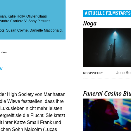
AKTUELLE FILMSTARTS
lman
,
Katie Holly
,
Olivier Glaas
Andre Carriere
V:
Sony Pictures
Noga
ots
,
Susan Coyne
,
Danielle Macdonald
,
anden
EN
Jono Be
REGISSEUR:
Funeral Casino Bl
n der High Society von Manhattan
ie Witwe feststellen, dass ihre
 Luxusleben nicht mehr leisten
greift sie die Flucht. Sie kratzt
 ihrer Katze Small Frank und
lichen Sohn Malcolm (Lucas