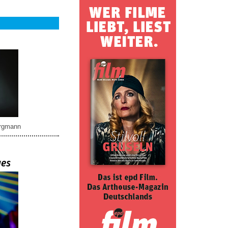
rgmann
ues