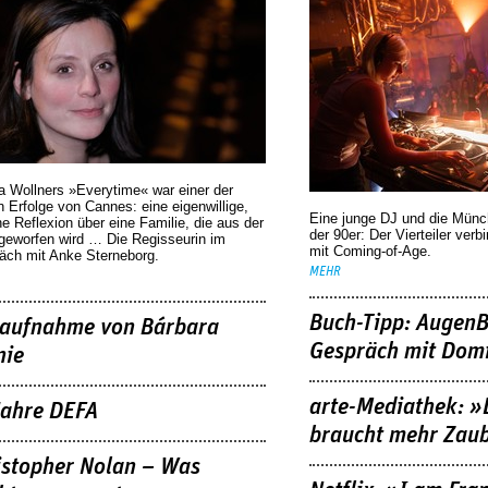
a Wollners »Everytime« war einer der
 Erfolge von Cannes: eine eigenwillige,
Eine junge DJ und die Mün
he Reflexion über eine ­Familie, die aus der
der 90er: Der Vierteiler verb
geworfen wird … Die Regisseurin im
mit Coming-of-Age.
äch mit Anke Sterneborg.
MEHR
Buch-Tipp: AugenB
aufnahme von Bárbara
Gespräch mit Domi
nie
arte-Mediathek: »
Jahre DEFA
braucht mehr Zau
istopher Nolan – Was