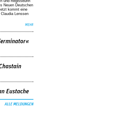
in und Regisseurin
des Neuen Deutschen
Jetzt kommt eine
. Claudia Lenssen
MEHR
Terminator«
 Chastain
an Eustache
ALLE MELDUNGEN