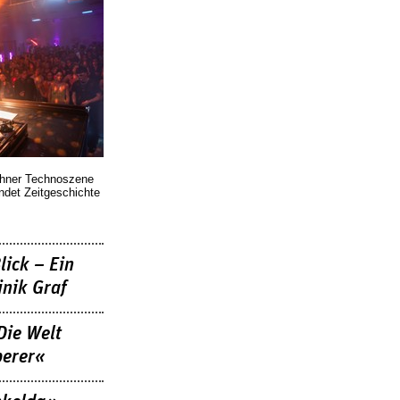
chner Technoszene
indet Zeitgeschichte
lick – Ein
nik Graf
Die Welt
berer«