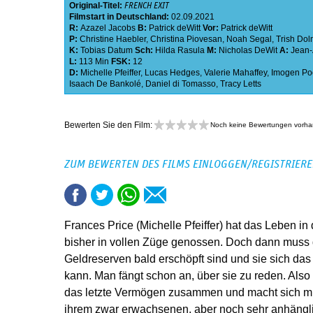
Original-Titel:
FRENCH EXIT
Filmstart in Deutschland:
02.09.2021
R:
Azazel Jacobs
B:
Patrick deWitt
Vor:
Patrick deWitt
P:
Christine Haebler
,
Christina Piovesan
,
Noah Segal
,
Trish Do
K:
Tobias Datum
Sch:
Hilda Rasula
M:
Nicholas DeWit
A:
Jean-
L:
113 Min
FSK:
12
D:
Michelle Pfeiffer
,
Lucas Hedges
,
Valerie Mahaffey
,
Imogen Po
Isaach De Bankolé
,
Daniel di Tomasso
,
Tracy Letts
Bewerten Sie den Film:
Noch keine Bewertungen vorh
ZUM BEWERTEN DES FILMS EINLOGGEN/REGISTRIER
Frances Price (Michelle Pfeiffer) hat das Leben i
bisher in vollen Züge genossen. Doch dann muss d
Geldreserven bald erschöpft sind und sie sich das
kann. Man fängt schon an, über sie zu reden. Also er
das letzte Vermögen zusammen und macht sich mit
ihrem zwar erwachsenen, aber noch sehr anhäng