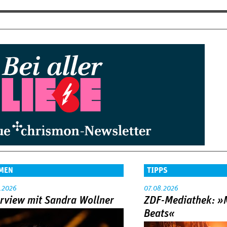
MEN
TIPPS
.2026
07.08.2026
erview mit Sandra Wollner
ZDF-Mediathek: 
Beats«