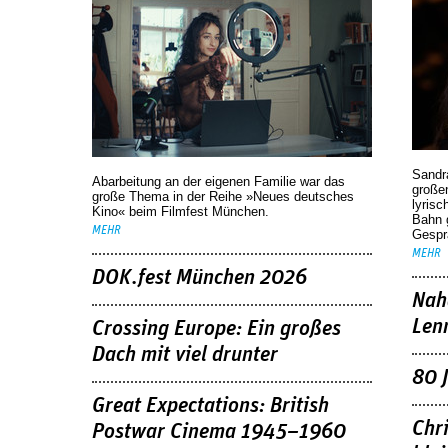
Sandr
Abarbeitung an der eigenen Familie war das
großen
große Thema in der Reihe »Neues deutsches
lyrisc
Kino« beim Filmfest München.
Bahn 
MEHR
Gespr
MEHR
DOK.fest München 2026
Nah
Len
Crossing Europe: Ein großes
Dach mit viel drunter
80 
Great Expectations: British
Chr
Postwar Cinema 1945–1960