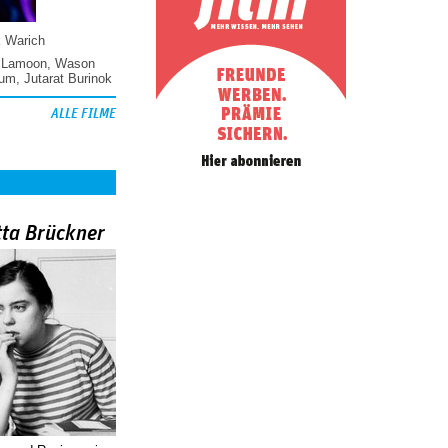
k Warich
 Lamoon
,
Wason
hum
,
Jutarat Burinok
ALLE FILME
tta Brückner