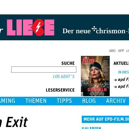
Jump to Navigation
ABO
APP
L
SUCHE
AKTUEL
SUCHE
IN DIE
epd F
epd F
LESERSERVICE
AMING
THEMEN
TIPPS
BLOG
ARCHIV
 Exit
MEHR AUF EPD-FILM.D
GALERIEN