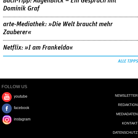
Buch-Tipp: AugenBlick – Ein Gespräch mit
Dominik Graf
arte-Mediathek: »Die Welt braucht mehr
Zauberer«
Netflix: »I am Frankelda«
ALLE TIPPS
FOLLOW US
NEWSLETTER
youtube
REDAKTION
facebook
MEDIADATEN
instagram
KONTAKT
DATENSCHUTZ