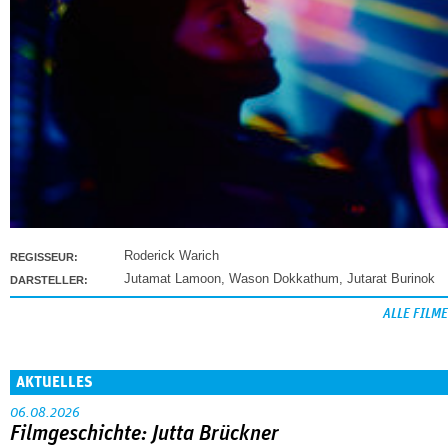
Roderick Warich
REGISSEUR:
Jutamat Lamoon
,
Wason Dokkathum
,
Jutarat Burinok
DARSTELLER:
ALLE FILME
AKTUELLES
06.08.2026
Filmgeschichte: Jutta Brückner