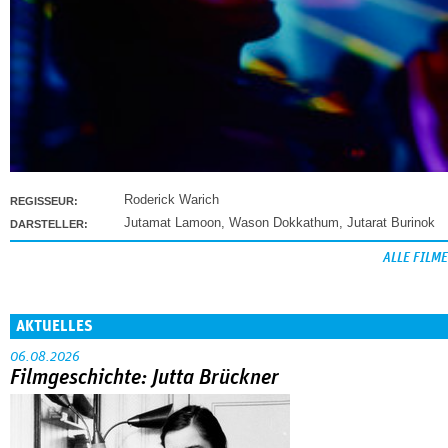
Roderick Warich
REGISSEUR:
Jutamat Lamoon
,
Wason Dokkathum
,
Jutarat Burinok
DARSTELLER:
ALLE FILME
AKTUELLES
06.08.2026
Filmgeschichte: Jutta Brückner