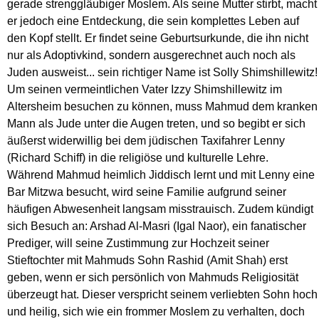
gerade strenggläubiger Moslem. Als seine Mutter stirbt, macht
er jedoch eine Entdeckung, die sein komplettes Leben auf
den Kopf stellt. Er findet seine Geburtsurkunde, die ihn nicht
nur als Adoptivkind, sondern ausgerechnet auch noch als
Juden ausweist... sein richtiger Name ist Solly Shimshillewitz!
Um seinen vermeintlichen Vater Izzy Shimshillewitz im
Altersheim besuchen zu können, muss Mahmud dem kranken
Mann als Jude unter die Augen treten, und so begibt er sich
äußerst widerwillig bei dem jüdischen Taxifahrer Lenny
(Richard Schiff) in die religiöse und kulturelle Lehre.
Während Mahmud heimlich Jiddisch lernt und mit Lenny eine
Bar Mitzwa besucht, wird seine Familie aufgrund seiner
häufigen Abwesenheit langsam misstrauisch. Zudem kündigt
sich Besuch an: Arshad Al-Masri (Igal Naor), ein fanatischer
Prediger, will seine Zustimmung zur Hochzeit seiner
Stieftochter mit Mahmuds Sohn Rashid (Amit Shah) erst
geben, wenn er sich persönlich von Mahmuds Religiosität
überzeugt hat. Dieser verspricht seinem verliebten Sohn hoch
und heilig, sich wie ein frommer Moslem zu verhalten, doch