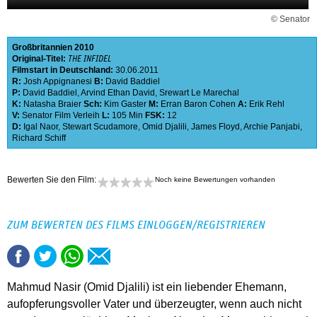
© Senator
Großbritannien
2010
Original-Titel:
THE INFIDEL
Filmstart in Deutschland:
30.06.2011
R:
Josh Appignanesi
B:
David Baddiel
P:
David Baddiel
,
Arvind Ethan David
,
Srewart Le Marechal
K:
Natasha Braier
Sch:
Kim Gaster
M:
Erran Baron Cohen
A:
Erik Rehl
V:
Senator Film Verleih
L:
105 Min
FSK:
12
D:
Igal Naor
,
Stewart Scudamore
,
Omid Djalili
,
James Floyd
,
Archie Panjabi
,
Richard Schiff
Bewerten Sie den Film:
Noch keine Bewertungen vorhanden
ZUM BEWERTEN DES FILMS EINLOGGEN/REGISTRIEREN
Mahmud Nasir (Omid Djalili) ist ein liebender Ehemann,
aufopferungsvoller Vater und überzeugter, wenn auch nicht