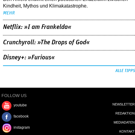
Kindheit, Mythos und Klimakatastrophe.
MEHR
Netflix: »I am Frankelda«
Crunchyroll: »The Drops of God«
Disney+: »Furious«
ALLE TIPPS
FOLLOW US
NEWSLETTER
youtube
REDAKTION
facebook
MEDIADATEN
instagram
KONTAKT