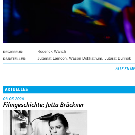
Roderick Warich
REGISSEUR:
Jutamat Lamoon
,
Wason Dokkathum
,
Jutarat Burinok
DARSTELLER:
ALLE FILME
AKTUELLES
06.08.2026
Filmgeschichte: Jutta Brückner