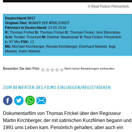
© Real Fiction Filmverleih
Deutschland
2017
Original-Titel:
WUNDER DER WIRKLICHKEIT
Filmstart in Deutschland:
24.05.2018
R:
Thomas Frickel
B:
Thomas Frickel
K:
Thomas Frickel
,
Voxi Bärenklau
Sch:
Torsten Truscheit
M:
Dietmar Staskowiak
V:
Real Fiction Filmverleih
L:
97 Min
FSK:
12
Mit:
Michael Kirchberger
,
Renate Kirchberger
,
Eberhard Malwitz
,
Inge
Malwitz
,
Karin Malwitz
Bewerten Sie den Film:
Noch keine Bewertungen vorhanden
ZUM BEWERTEN DES FILMS EINLOGGEN/REGISTRIEREN
Dokumentarfilm von Thomas Frickel über den Regisseur
Martin Kirchberger, der mit satirischen Kurzfilmen begann und
1991 ums Leben kam. Persönlich gehalten, aber auch ein