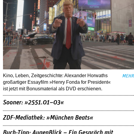
Kino, Leben, Zeitgeschichte: Alexander Horwaths
MEHR
großartiger Essayfilm »Henry Fonda for President«
ist jetzt mit Bonusmaterial als DVD erschienen.
Sooner: »2551.01–03«
ZDF-Mediathek: »München Beats«
Buch-Tipp: AugenBlick – Ein Gespräch mit