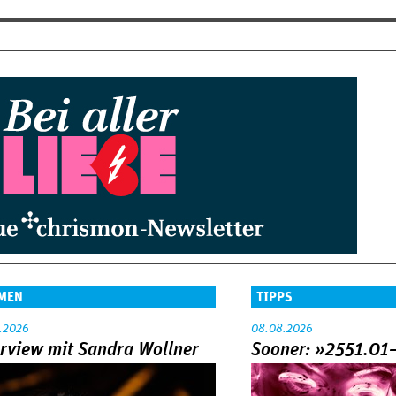
MEN
TIPPS
.2026
08.08.2026
erview mit Sandra Wollner
Sooner: »2551.01