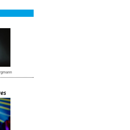
rgmann
ues