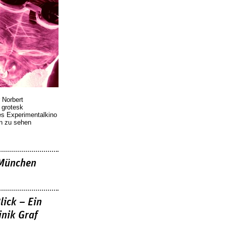
 Norbert
r grotesk
es Experimentalkino
en zu sehen
»München
lick – Ein
nik Graf