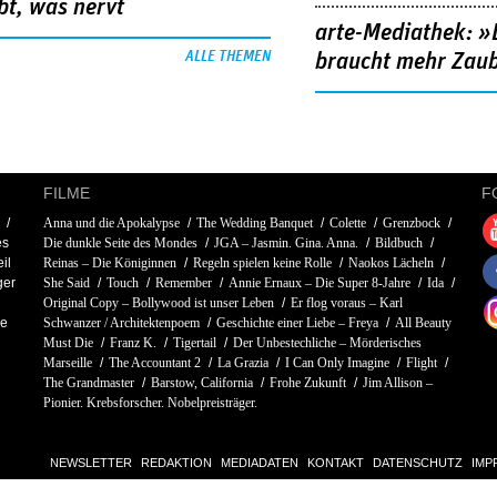
bt, was nervt
arte-Mediathek: »
ALLE THEMEN
braucht mehr Zau
FILME
F
Anna und die Apokalypse
The Wedding Banquet
Colette
Grenzbock
es
Die dunkle Seite des Mondes
JGA – Jasmin. Gina. Anna.
Bildbuch
il
Reinas – Die Königinnen
Regeln spielen keine Rolle
Naokos Lächeln
ger
She Said
Touch
Remember
Annie Ernaux – Die Super 8-Jahre
Ida
Original Copy – Bollywood ist unser Leben
Er flog voraus – Karl
ie
Schwanzer / Architektenpoem
Geschichte einer Liebe – Freya
All Beauty
Must Die
Franz K.
Tigertail
Der Unbestechliche – Mörderisches
Marseille
The Accountant 2
La Grazia
I Can Only Imagine
Flight
The Grandmaster
Barstow, California
Frohe Zukunft
Jim Allison –
Pionier. Krebsforscher. Nobelpreisträger.
NEWSLETTER
REDAKTION
MEDIADATEN
KONTAKT
DATENSCHUTZ
IMP