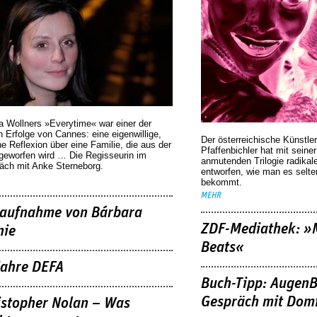
a Wollners »Everytime« war einer der
 Erfolge von Cannes: eine eigenwillige,
Der österreichische Künstler
he Reflexion über eine ­Familie, die aus der
Pfaffenbichler hat mit seine
geworfen wird … Die Regisseurin im
anmutenden Trilogie radikal
äch mit Anke Sterneborg.
entworfen, wie man es selt
bekommt.
MEHR
aufnahme von Bárbara
ZDF-Mediathek: 
nie
Beats«
Jahre DEFA
Buch-Tipp: AugenB
Gespräch mit Domi
istopher Nolan – Was