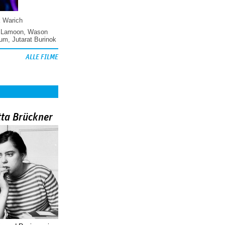
k Warich
 Lamoon
,
Wason
hum
,
Jutarat Burinok
ALLE FILME
tta Brückner