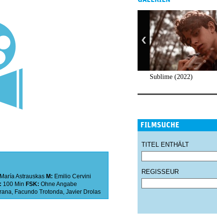
Sublime (2022)
FILMSUCHE
TITEL ENTHÄLT
REGISSEUR
María Astrauskas
M:
Emilio Cervini
:
100 Min
FSK:
Ohne Angabe
rana
,
Facundo Trotonda
,
Javier Drolas