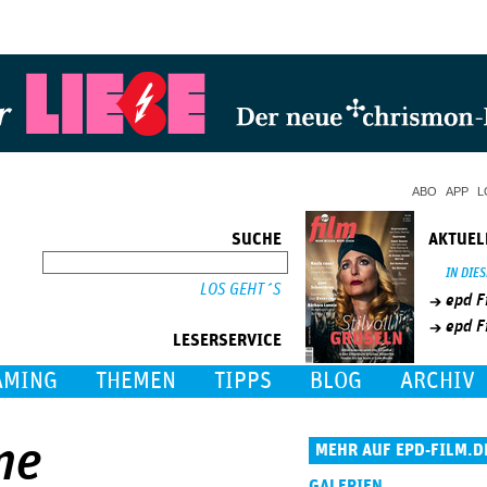
Jump to Navigation
ABO
APP
L
SUCHE
AKTUEL
SUCHE
IN DIE
epd F
epd F
LESERSERVICE
AMING
THEMEN
TIPPS
BLOG
ARCHIV
me
MEHR AUF EPD-FILM.D
GALERIEN