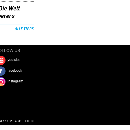
Die Welt
berer«
ALLE TIPPS
OLLOW US
youtube
facebook
instagram
RESSUM
AGB
LOGIN