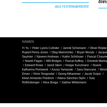
blei
ALLE FESTIVALBERICHTE
NAMEN
Yi Yu
Peter Lyons Collister
Jannik Schümann
Oliver Röpke
Rupert Penry-Jones
Oleg Malovichko
Bryan Woods
Jacqu
Saulnier
Naveen Andrews
Katrin Schlösser
Pascal Chaume
Niamh Fagan
Will Bridges
Pascal Auffrey
Dominik Marin
Edward Rowe
Jared Stern
Holger Kunzmann
Noemi
Katharina Preiswerk
Azusa Yamazaki
Sara Giancane
Minn
Driver
Khim Tengesdal
Georg Althammer
Jacob Scipio
Kilian Armando Friedrich
Aitana Sánchez Gijón
Suly
Röthlisberger
Alice Braga
Sabine Wildemann