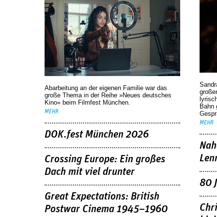
Sandr
Abarbeitung an der eigenen Familie war das
großen
große Thema in der Reihe »Neues deutsches
lyrisc
Kino« beim Filmfest München.
Bahn 
MEHR
Gespr
MEHR
DOK.fest München 2026
Nah
Len
Crossing Europe: Ein großes
Dach mit viel drunter
80 
Great Expectations: British
Chr
Postwar Cinema 1945–1960