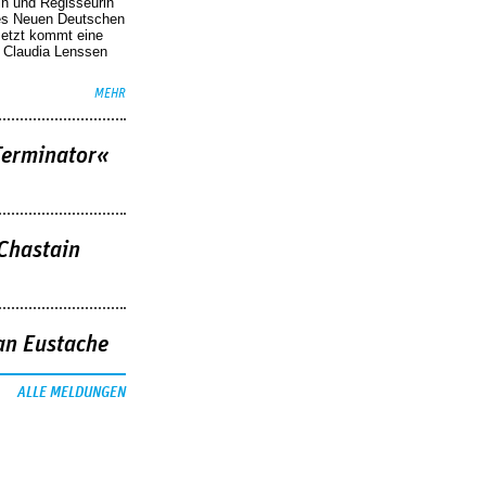
in und Regisseurin
des Neuen Deutschen
Jetzt kommt eine
. Claudia Lenssen
MEHR
Terminator«
 Chastain
an Eustache
ALLE MELDUNGEN