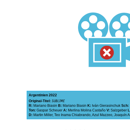
Argentinien
2022
Original-Titel:
SUBLIME
R:
Mariano Biasin
B:
Mariano Biasin
K:
Iván Gierasinchuk
Sch:
Ton:
Gaspar Scheuer
A:
Merlina Molina Castaño
V:
Salzgeber
L
D:
Martin Miller
,
Teo Inama Chiabrando
,
Azul Mazzeo
,
Joaquín A